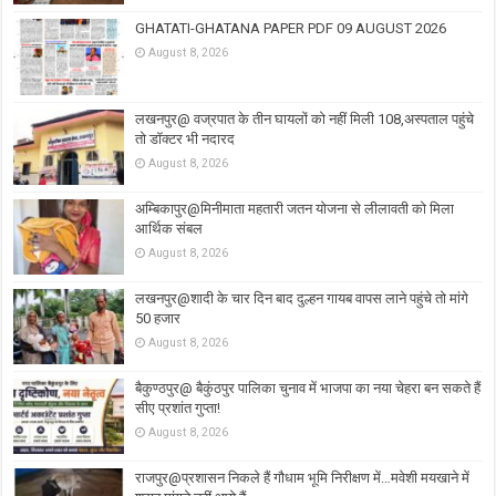
GHATATI-GHATANA PAPER PDF 09 AUGUST 2026
August 8, 2026
लखनपुर@ वज्रपात के तीन घायलों को नहीं मिली 108,अस्पताल पहुंचे
तो डॉक्टर भी नदारद
August 8, 2026
अम्बिकापुर@मिनीमाता महतारी जतन योजना से लीलावती को मिला
आर्थिक संबल
August 8, 2026
लखनपुर@शादी के चार दिन बाद दुल्हन गायब वापस लाने पहुंचे तो मांगे
50 हजार
August 8, 2026
बैकुण्ठपुर@ बैकुंठपुर पालिका चुनाव में भाजपा का नया चेहरा बन सकते हैं
सीए प्रशांत गुप्ता!
August 8, 2026
राजपुर@प्रशासन निकले हैं गौधाम भूमि निरीक्षण में…मवेशी मयखाने में