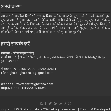
अस्वीकरण
समाचार से सम्बंधित
किसी भी तरह के विवाद
के लिए साइट के कुछ तत्वों में उपयोगकर्ताओं द्वारा
प्रस्तुत सामग्री ( समाचार / फोटो/ विडियो आदि) शामिल होगी स्वामी, मुद्रक, प्रकाशक, संपादक
इस तरह के सामग्रियों के लिए कोई ज़िम्मेदार नहीं स्वीकार करता है। न्यूज़ पोर्टल में प्रकाशित ऐसी
सामग्री के लिए संवाददाता / खबर देने वाला स्वयं जिम्मेदार होगा, स्वामी, मुद्रक, प्रकाशक, संपादक
की कोई भी जिम्मेदारी नहीं होगी, सभी विवादों का न्यायक्षेत्र अम्बिकापुर होगा।
हमसे सम्पर्क करें
संपादक -
अविनाश कुमार सिंह
कार्यालय –
सांई ऑफसेट प्रिंटर्स, नमनाकला, संत हरकेवल विद्यापीठ के पास, अम्बिकापुर सरगुजा
(छ.ग) 497001.
मोबाइल -
‪+91-94062-23001‬,98265-32611
ईमेल -
ghatatighatana11@ gmail.com
Website -
www.ghatatighatana.com
Reg.No. -
CHHHIN/2004/15050
Copyright © Ghatati Ghatana 2026 All rights reserved. || Design & Developed