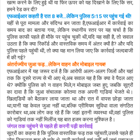
खत्म करने के लिए हुई थी या फिर ऊपर को यह दिखाने के लिए कि सर,
हमने रेड कर दी?
एफआईआर कहती है रात 8 बजे…लेकिन पुलिस 5ः15 पर पहुंच गई थी!
यहीं से पूरा मामला और संदिग्ध बन जाता है,एफआईआर में कार्रवाई का
समय बाद का बताया गया, लेकिन स्थानीय स्तर पर यह चर्चा है कि
पुलिस काफी पहले ही मौके पर पहुंच चुकी थी,यदि यह सही है, तो सवाल
उठता है कि क्या रिकॉर्ड और वास्तविक समय में अंतर क्यों है? और यदि
पुलिस पहले पहुंची थी, तो क्या यह मान लिया जाए कि कार्रवाई जल्दबाजी
में की गई?
अंतर्राज्यीय जुआ फड़…लेकिन वाहन और मोबाइल गायब!
एफआईआर में यह जरूर दर्ज है कि आरोपी अलग-अलग जिलों और यहां
तक कि दूसरे राज्य से भी आए थे,अब सवाल यह है कि क्या वे पैदल आए
थे? क्योंकि पुलिस को न वाहन मिले,न मोबाइल जब्त हुए, जबकि सूत्रों
का दावा है कि जुआ संचालक कोतमा तक अपनी गाडि़यां भेजते थे।
खिलाडि़यों को बैठाकर लाया जाता था और रात में वापस छोड़ा जाता
था,यानी यह केवल जुआ नहीं था,बल्कि प्रीमियम सुविधा वाला संगठित
कारोबार था,अब लोग कह रहे हैं कि जहां इतनी व्यवस्था थी,वहां पुलिस
को गाडि़यां तक नहीं मिलींज् यह बात हजम करना मुश्किल है।
जंगल तक पहुंचने से पहले ही करनी पड़ी कार्रवाई
सूत्रों का कहना है कि पुलिस वास्तविक फड़ तक पहुंचती,उससे पहले ही
लोग निकलना शुरू हो चुके थे, यानी कार्रवाई वहां नहीं हुई जहां महाजुआ