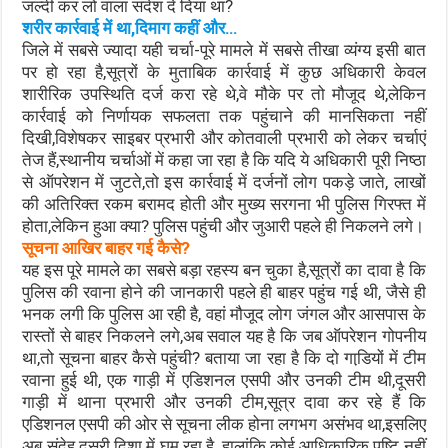
जल्दी कर लो वाला संदेश दे दिया था?
शरीर कार्रवाई में था,दिमाग कहीं और…
जिले में सबसे ज्यादा यही चर्चा-पूरे मामले में सबसे तीखा व्यंग्य इसी बात
पर हो रहा है,सूत्रों के मुताबिक कार्रवाई में कुछ अधिकारी केवल
शारीरिक उपस्थिति दर्ज करा रहे थे,वे मौके पर तो मौजूद थे,लेकिन
कार्रवाई को निर्णायक सफलता तक पहुंचाने की मानसिकता नहीं
दिखी,विशेषकर साइबर प्रभारी और कोतवाली प्रभारी को लेकर चर्चाएं
तेज हैं,स्थानीय चर्चाओं में कहा जा रहा है कि यदि ये अधिकारी पूरी निष्ठा
से ऑपरेशन में जुटते,तो इस कार्रवाई में दर्जनों लोग पकड़े जाते, लाखों
की अतिरिक्त रकम बरामद होती और मुख्य सरगना भी पुलिस गिरफ्त में
होता,लेकिन हुआ क्या? पुलिस पहुंची और जुआरी पहले ही निकलने लगे।
सूचना आखिर बाहर गई कैसे?
यह इस पूरे मामले का सबसे बड़ा रहस्य बन चुका है,सूत्रों का दावा है कि
पुलिस की रवाना होने की जानकारी पहले ही बाहर पहुंच गई थी, जैसे ही
भनक लगी कि पुलिस आ रही है, वहां मौजूद लोग जंगल और आसपास के
रास्तों से बाहर निकलने लगे,अब सवाल यह है कि जब ऑपरेशन गोपनीय
था,तो सूचना बाहर कैसे पहुंची? बताया जा रहा है कि दो गाडि़यों में टीम
रवाना हुई थी, एक गाड़ी में एडिशनल एसपी और उनकी टीम थी,दूसरी
गाड़ी में थाना प्रभारी और उनकी टीम,सूत्र दावा कर रहे हैं कि
एडिशनल एसपी की ओर से सूचना लीक होना लगभग असंभव था,इसलिए
अब संदेह दूसरी दिशा में घूम रहा है, हालांकि कोई आधिकारिक पुष्टि नहीं