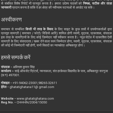
से संबंधित विशेष रिपोर्ट भी प्रस्तुत करता है। हमारा उद्देश्य पाठकों को
निष्पक्ष, सटीक और ताज़ा
जानकारी
प्रदान करना है ताकि वे हर क्षेत्र की नवीनतम घटनाओं से अपडेट रह सकें।
अस्वीकरण
समाचार से सम्बंधित
किसी भी तरह के विवाद
के लिए साइट के कुछ तत्वों में उपयोगकर्ताओं द्वारा
प्रस्तुत सामग्री ( समाचार / फोटो/ विडियो आदि) शामिल होगी स्वामी, मुद्रक, प्रकाशक, संपादक
इस तरह के सामग्रियों के लिए कोई ज़िम्मेदार नहीं स्वीकार करता है। न्यूज़ पोर्टल में प्रकाशित ऐसी
सामग्री के लिए संवाददाता / खबर देने वाला स्वयं जिम्मेदार होगा, स्वामी, मुद्रक, प्रकाशक, संपादक
की कोई भी जिम्मेदारी नहीं होगी, सभी विवादों का न्यायक्षेत्र अम्बिकापुर होगा।
हमसे सम्पर्क करें
संपादक -
अविनाश कुमार सिंह
कार्यालय –
सांई ऑफसेट प्रिंटर्स, नमनाकला, संत हरकेवल विद्यापीठ के पास, अम्बिकापुर सरगुजा
(छ.ग) 497001.
मोबाइल -
‪+91-94062-23001‬,98265-32611
ईमेल -
ghatatighatana11@ gmail.com
Website -
www.ghatatighatana.com
Reg.No. -
CHHHIN/2004/15050