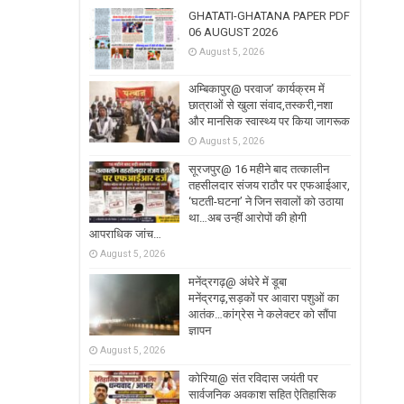
GHATATI-GHATANA PAPER PDF
06 AUGUST 2026
August 5, 2026
अम्बिकापुर@ परवाज’ कार्यक्रम में
छात्राओं से खुला संवाद,तस्करी,नशा
और मानसिक स्वास्थ्य पर किया जागरूक
August 5, 2026
सूरजपुर@ 16 महीने बाद तत्कालीन
तहसीलदार संजय राठौर पर एफआईआर,
‘घटती-घटना’ ने जिन सवालों को उठाया
था…अब उन्हीं आरोपों की होगी
आपराधिक जांच…
August 5, 2026
मनेंद्रगढ़@ अंधेरे में डूबा
मनेंद्रगढ़,सड़कों पर आवारा पशुओं का
आतंक…कांग्रेस ने कलेक्टर को सौंपा
ज्ञापन
August 5, 2026
कोरिया@ संत रविदास जयंती पर
सार्वजनिक अवकाश सहित ऐतिहासिक