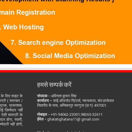
हमसे सम्पर्क करें
के लिए साइट के
संपादक -
अविनाश कुमार सिंह
सामग्री ( समाचार /
कार्यालय –
सांई ऑफसेट प्रिंटर्स, नमनाकला, संत हरकेवल
ुद्रक, प्रकाशक,
विद्यापीठ के पास, अम्बिकापुर सरगुजा (छ.ग) 497001.
 ज़िम्मेदार नहीं
मोबाइल -
‪+91-94062-23001‬,98265-32611
ित ऐसी सामग्री के
ईमेल -
ghatatighatana11@ gmail.com
दार होगा, स्वामी,
ेदारी नहीं होगी,