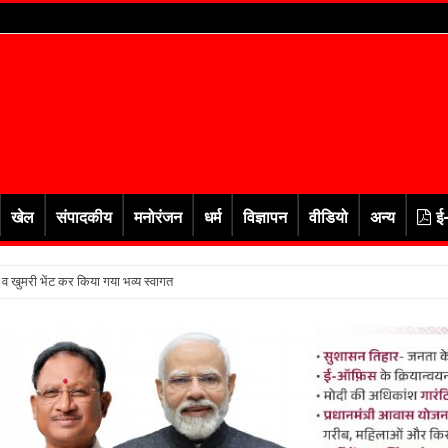
खेल
संपादकीय
मनोरंजन
धर्म
विज्ञापन
वीडियो
अन्य
ई
र व खुमरी भेंट कर किया गया भव्य स्वागत