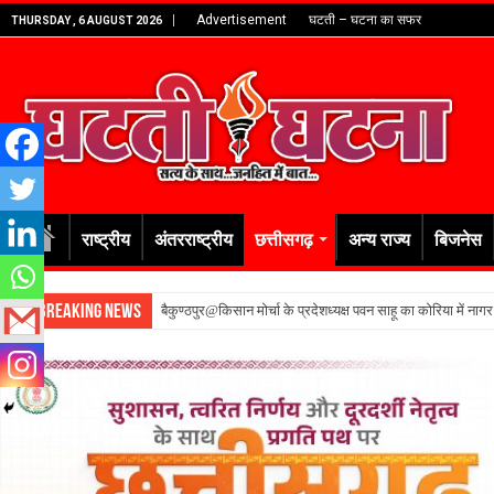
Advertisement
घटती – घटना का सफर
THURSDAY , 6 AUGUST 2026
राष्ट्रीय
अंतरराष्ट्रीय
छत्तीसगढ़
अन्य राज्य
बिजनेस
Breaking News
बैकुण्ठपुर@किसान मोर्चा के प्रदेशध्यक्ष पवन साहू का कोरिया में नाग