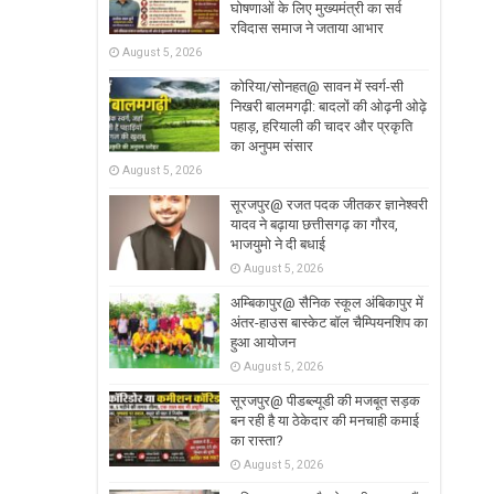
घोषणाओं के लिए मुख्यमंत्री का सर्व
रविदास समाज ने जताया आभार
August 5, 2026
कोरिया/सोनहत@ सावन में स्वर्ग-सी
निखरी बालमगढ़ी: बादलों की ओढ़नी ओढ़े
पहाड़, हरियाली की चादर और प्रकृति
का अनुपम संसार
August 5, 2026
सूरजपुर@ रजत पदक जीतकर ज्ञानेश्वरी
यादव ने बढ़ाया छत्तीसगढ़ का गौरव,
भाजयुमो ने दी बधाई
August 5, 2026
अम्बिकापुर@ सैनिक स्कूल अंबिकापुर में
अंतर-हाउस बास्केट बॉल चैम्पियनशिप का
हुआ आयोजन
August 5, 2026
सूरजपुर@ पीडब्ल्यूडी की मजबूत सड़क
बन रही है या ठेकेदार की मनचाही कमाई
का रास्ता?
August 5, 2026