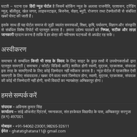
घटती – घटना एक
हिंदी न्यूज़ पोर्टल
है जिसमें ब्रेकिंग न्यूज़ के अलावा राजनीति, प्रशासन, ट्रेंडिंग
न्यूज़, बॉलीवुड, खेल जगत, लाइफस्टाइल, बिजनेस, सेहत, ब्यूटी, रोजगार तथा टेक्नोलॉजी से संबंधित
खबरें पोस्ट की जाती हैं।
इसके साथ ही यह पोर्टल समाज से जुड़ी ज्वलंत समस्याओं, शिक्षा, कृषि, पर्यावरण, विज्ञान और संस्कृति
से संबंधित विशेष रिपोर्ट भी प्रस्तुत करता है। हमारा उद्देश्य पाठकों को
निष्पक्ष, सटीक और ताज़ा
जानकारी
प्रदान करना है ताकि वे हर क्षेत्र की नवीनतम घटनाओं से अपडेट रह सकें।
अस्वीकरण
समाचार से सम्बंधित
किसी भी तरह के विवाद
के लिए साइट के कुछ तत्वों में उपयोगकर्ताओं द्वारा
प्रस्तुत सामग्री ( समाचार / फोटो/ विडियो आदि) शामिल होगी स्वामी, मुद्रक, प्रकाशक, संपादक
इस तरह के सामग्रियों के लिए कोई ज़िम्मेदार नहीं स्वीकार करता है। न्यूज़ पोर्टल में प्रकाशित ऐसी
सामग्री के लिए संवाददाता / खबर देने वाला स्वयं जिम्मेदार होगा, स्वामी, मुद्रक, प्रकाशक, संपादक
की कोई भी जिम्मेदारी नहीं होगी, सभी विवादों का न्यायक्षेत्र अम्बिकापुर होगा।
हमसे सम्पर्क करें
संपादक -
अविनाश कुमार सिंह
कार्यालय –
सांई ऑफसेट प्रिंटर्स, नमनाकला, संत हरकेवल विद्यापीठ के पास, अम्बिकापुर सरगुजा
(छ.ग) 497001.
मोबाइल -
‪+91-94062-23001‬,98265-32611
ईमेल -
ghatatighatana11@ gmail.com