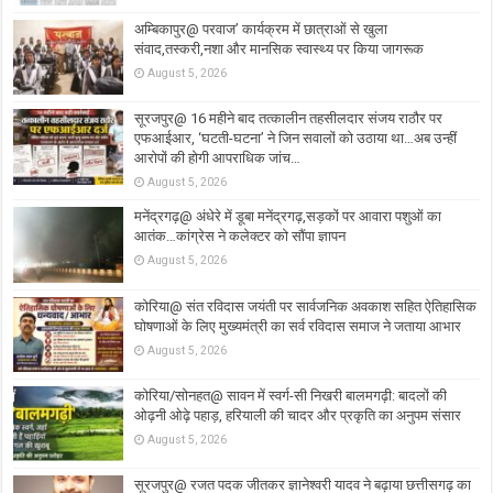
अम्बिकापुर@ परवाज’ कार्यक्रम में छात्राओं से खुला
संवाद,तस्करी,नशा और मानसिक स्वास्थ्य पर किया जागरूक
August 5, 2026
सूरजपुर@ 16 महीने बाद तत्कालीन तहसीलदार संजय राठौर पर
एफआईआर, ‘घटती-घटना’ ने जिन सवालों को उठाया था…अब उन्हीं
आरोपों की होगी आपराधिक जांच…
August 5, 2026
मनेंद्रगढ़@ अंधेरे में डूबा मनेंद्रगढ़,सड़कों पर आवारा पशुओं का
आतंक…कांग्रेस ने कलेक्टर को सौंपा ज्ञापन
August 5, 2026
कोरिया@ संत रविदास जयंती पर सार्वजनिक अवकाश सहित ऐतिहासिक
घोषणाओं के लिए मुख्यमंत्री का सर्व रविदास समाज ने जताया आभार
August 5, 2026
कोरिया/सोनहत@ सावन में स्वर्ग-सी निखरी बालमगढ़ी: बादलों की
ओढ़नी ओढ़े पहाड़, हरियाली की चादर और प्रकृति का अनुपम संसार
August 5, 2026
सूरजपुर@ रजत पदक जीतकर ज्ञानेश्वरी यादव ने बढ़ाया छत्तीसगढ़ का