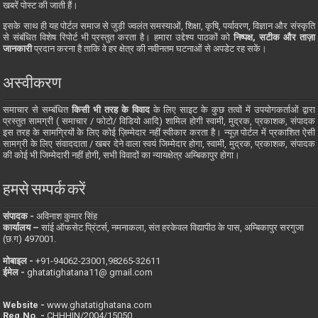
खबरें पोस्ट की जाती हैं।
इसके साथ ही यह पोर्टल समाज से जुड़ी ज्वलंत समस्याओं, शिक्षा, कृषि, पर्यावरण, विज्ञान और संस्कृति
से संबंधित विशेष रिपोर्ट भी प्रस्तुत करता है। हमारा उद्देश्य पाठकों को
निष्पक्ष, सटीक और ताज़ा
जानकारी
प्रदान करना है ताकि वे हर क्षेत्र की नवीनतम घटनाओं से अपडेट रह सकें।
अस्वीकरण
समाचार से सम्बंधित
किसी भी तरह के विवाद
के लिए साइट के कुछ तत्वों में उपयोगकर्ताओं द्वारा
प्रस्तुत सामग्री ( समाचार / फोटो/ विडियो आदि) शामिल होगी स्वामी, मुद्रक, प्रकाशक, संपादक
इस तरह के सामग्रियों के लिए कोई ज़िम्मेदार नहीं स्वीकार करता है। न्यूज़ पोर्टल में प्रकाशित ऐसी
सामग्री के लिए संवाददाता / खबर देने वाला स्वयं जिम्मेदार होगा, स्वामी, मुद्रक, प्रकाशक, संपादक
की कोई भी जिम्मेदारी नहीं होगी, सभी विवादों का न्यायक्षेत्र अम्बिकापुर होगा।
हमसे सम्पर्क करें
संपादक -
अविनाश कुमार सिंह
कार्यालय –
सांई ऑफसेट प्रिंटर्स, नमनाकला, संत हरकेवल विद्यापीठ के पास, अम्बिकापुर सरगुजा
(छ.ग) 497001.
मोबाइल -
‪+91-94062-23001‬,98265-32611
ईमेल -
ghatatighatana11@ gmail.com
Website -
www.ghatatighatana.com
Reg.No. -
CHHHIN/2004/15050