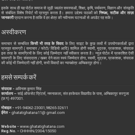
इसके साथ ही यह पोर्टल समाज से जुड़ी ज्वलंत समस्याओं, शिक्षा, कृषि, पर्यावरण, विज्ञान और संस्कृति
से संबंधित विशेष रिपोर्ट भी प्रस्तुत करता है। हमारा उद्देश्य पाठकों को
निष्पक्ष, सटीक और ताज़ा
जानकारी
प्रदान करना है ताकि वे हर क्षेत्र की नवीनतम घटनाओं से अपडेट रह सकें।
अस्वीकरण
समाचार से सम्बंधित
किसी भी तरह के विवाद
के लिए साइट के कुछ तत्वों में उपयोगकर्ताओं द्वारा
प्रस्तुत सामग्री ( समाचार / फोटो/ विडियो आदि) शामिल होगी स्वामी, मुद्रक, प्रकाशक, संपादक
इस तरह के सामग्रियों के लिए कोई ज़िम्मेदार नहीं स्वीकार करता है। न्यूज़ पोर्टल में प्रकाशित ऐसी
सामग्री के लिए संवाददाता / खबर देने वाला स्वयं जिम्मेदार होगा, स्वामी, मुद्रक, प्रकाशक, संपादक
की कोई भी जिम्मेदारी नहीं होगी, सभी विवादों का न्यायक्षेत्र अम्बिकापुर होगा।
हमसे सम्पर्क करें
संपादक -
अविनाश कुमार सिंह
कार्यालय –
सांई ऑफसेट प्रिंटर्स, नमनाकला, संत हरकेवल विद्यापीठ के पास, अम्बिकापुर सरगुजा
(छ.ग) 497001.
मोबाइल -
‪+91-94062-23001‬,98265-32611
ईमेल -
ghatatighatana11@ gmail.com
Website -
www.ghatatighatana.com
Reg.No. -
CHHHIN/2004/15050