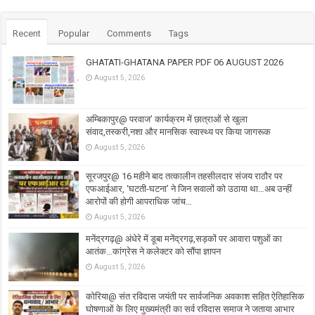
Recent
Popular
Comments
Tags
GHATATI-GHATANA PAPER PDF 06 AUGUST 2026
August 5, 2026
अम्बिकापुर@ परवाज’ कार्यक्रम में छात्राओं से खुला
संवाद,तस्करी,नशा और मानसिक स्वास्थ्य पर किया जागरूक
August 5, 2026
सूरजपुर@ 16 महीने बाद तत्कालीन तहसीलदार संजय राठौर पर
एफआईआर, ‘घटती-घटना’ ने जिन सवालों को उठाया था…अब उन्हीं
आरोपों की होगी आपराधिक जांच…
August 5, 2026
मनेंद्रगढ़@ अंधेरे में डूबा मनेंद्रगढ़,सड़कों पर आवारा पशुओं का
आतंक…कांग्रेस ने कलेक्टर को सौंपा ज्ञापन
August 5, 2026
कोरिया@ संत रविदास जयंती पर सार्वजनिक अवकाश सहित ऐतिहासिक
घोषणाओं के लिए मुख्यमंत्री का सर्व रविदास समाज ने जताया आभार