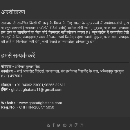
अस्वीकरण
समाचार से सम्बंधित
किसी भी तरह के विवाद
के लिए साइट के कुछ तत्वों में उपयोगकर्ताओं द्वारा
प्रस्तुत सामग्री ( समाचार / फोटो/ विडियो आदि) शामिल होगी स्वामी, मुद्रक, प्रकाशक, संपादक
इस तरह के सामग्रियों के लिए कोई ज़िम्मेदार नहीं स्वीकार करता है। न्यूज़ पोर्टल में प्रकाशित ऐसी
सामग्री के लिए संवाददाता / खबर देने वाला स्वयं जिम्मेदार होगा, स्वामी, मुद्रक, प्रकाशक, संपादक
की कोई भी जिम्मेदारी नहीं होगी, सभी विवादों का न्यायक्षेत्र अम्बिकापुर होगा।
हमसे सम्पर्क करें
संपादक -
अविनाश कुमार सिंह
कार्यालय –
सांई ऑफसेट प्रिंटर्स, नमनाकला, संत हरकेवल विद्यापीठ के पास, अम्बिकापुर सरगुजा
(छ.ग) 497001.
मोबाइल -
‪+91-94062-23001‬,98265-32611
ईमेल -
ghatatighatana11@ gmail.com
Website -
www.ghatatighatana.com
Reg.No. -
CHHHIN/2004/15050