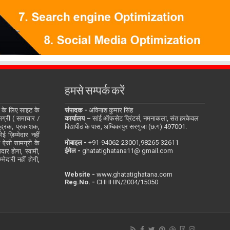
हमसे सम्पर्क करें
के लिए साइट के
संपादक -
अविनाश कुमार सिंह
सामग्री ( समाचार /
कार्यालय –
सांई ऑफसेट प्रिंटर्स, नमनाकला, संत हरकेवल
ुद्रक, प्रकाशक,
विद्यापीठ के पास, अम्बिकापुर सरगुजा (छ.ग) 497001.
 ज़िम्मेदार नहीं
मोबाइल -
‪+91-94062-23001‬,98265-32611
ित ऐसी सामग्री के
ईमेल -
ghatatighatana11@ gmail.com
दार होगा, स्वामी,
ेदारी नहीं होगी,
Website -
www.ghatatighatana.com
Reg.No. -
CHHHIN/2004/15050