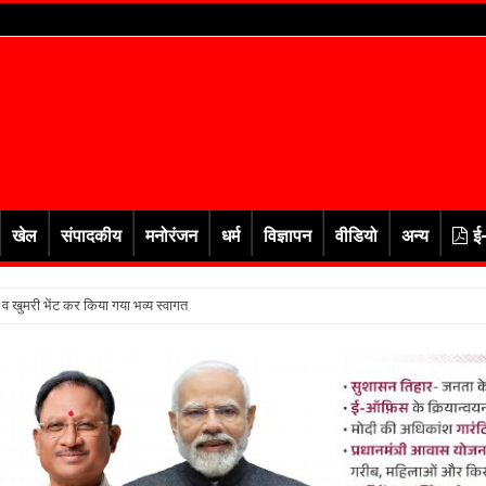
खेल
संपादकीय
मनोरंजन
धर्म
विज्ञापन
वीडियो
अन्य
ई
र व खुमरी भेंट कर किया गया भव्य स्वागत