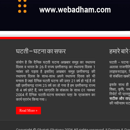
घटती – घटना का सफर
हमारे बारे म
संयोग है कि दैनिक घटती घटना अखबार समूह का स्थापना
घटती – घटना
दिवस व भारत के 26 वें राज्य छत्तीसगढ़ का स्थापना दिवस 1
अलावा राजनीति, 
नवंबर को पड़ता है इसलिए अखबार समूह छत्तीसगढ़ की
लाइफस्टाइल, बि
स्थापना दिवस के साथ-साथ अपने स्थापना दिवस को भी
से संबंधित खबरें
मनाता है जहां दैनिक घटती घटना की उम्र 21 वर्ष हो गई है तो
इसके साथ ही य
वही छत्तीसगढ़ राज्य 25 वर्ष का हो गया है हम छत्तीसगढ़ राज्य
शिक्षा, कृषि, प
से 4 वर्ष छोटे हैं, जन जाग्रति के संकल्प के साथ 01 नवम्बर
रिपोर्ट भी प्रस
2004 में दैनिक घटती-घटना समाचार पत्र के प्रकाशन का
सटीक और ताज़
कार्य प्रारंभ किया गया।
की नवीनतम घटन
Read More »
Copyright © Ghatati Ghatana 2026 All rights reserved. || Design & D