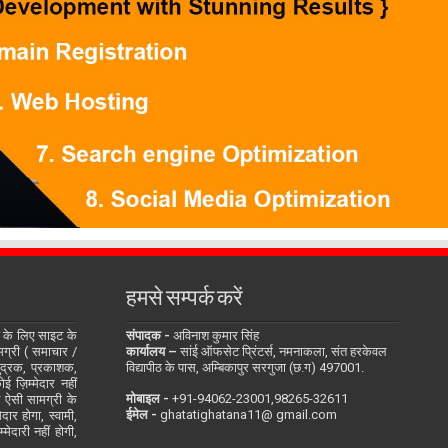
हमसे सम्पर्क करें
के लिए साइट के
संपादक -
अविनाश कुमार सिंह
सामग्री ( समाचार /
कार्यालय –
सांई ऑफसेट प्रिंटर्स, नमनाकला, संत हरकेवल
ुद्रक, प्रकाशक,
विद्यापीठ के पास, अम्बिकापुर सरगुजा (छ.ग) 497001.
 ज़िम्मेदार नहीं
मोबाइल -
‪+91-94062-23001‬,98265-32611
ित ऐसी सामग्री के
ईमेल -
ghatatighatana11@ gmail.com
दार होगा, स्वामी,
ेदारी नहीं होगी,