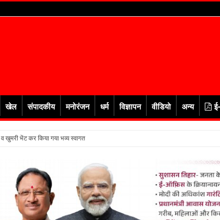
खेल
संपादकीय
मनोरंजन
धर्म
विज्ञापन
वीडियो
अन्य
ई
र व खुमरी भेंट कर किया गया भव्य स्वागत