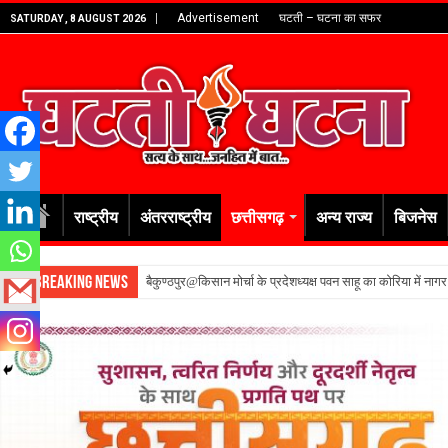
Advertisement
घटती – घटना का सफर
SATURDAY , 8 AUGUST 2026
राष्ट्रीय
अंतरराष्ट्रीय
छत्तीसगढ़
अन्य राज्य
बिजनेस
Breaking News
बैकुण्ठपुर@किसान मोर्चा के प्रदेशध्यक्ष पवन साहू का कोरिया में नाग