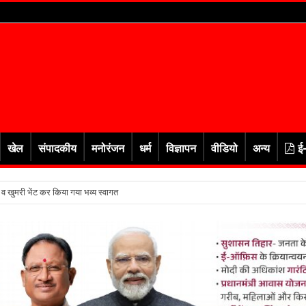
खेल
संपादकीय
मनोरंजन
धर्म
विज्ञापन
वीडियो
अन्य
ई
र व खुमरी भेंट कर किया गया भव्य स्वागत