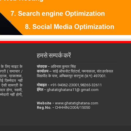
हमसे सम्पर्क करें
के लिए साइट के
संपादक -
अविनाश कुमार सिंह
सामग्री ( समाचार /
कार्यालय –
सांई ऑफसेट प्रिंटर्स, नमनाकला, संत हरकेवल
ुद्रक, प्रकाशक,
विद्यापीठ के पास, अम्बिकापुर सरगुजा (छ.ग) 497001.
 ज़िम्मेदार नहीं
मोबाइल -
‪+91-94062-23001‬,98265-32611
ित ऐसी सामग्री के
ईमेल -
ghatatighatana11@ gmail.com
दार होगा, स्वामी,
ेदारी नहीं होगी,
Website -
www.ghatatighatana.com
Reg.No. -
CHHHIN/2004/15050