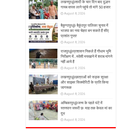
लखनपुर@शादी के चार दिन बाद दुल्हन
गायब वापस लाने पहुंचे तो मांगे 50 हजार
August 8, 2026
बैकुण्ठपुर@ बैकुंठपुर पालिका चुनाव में
भाजपा का नया चेहरा बन सकते हैं सीए
प्रशांत गुप्ता!
August 8, 2026
राजपुर@प्रशासन निकले हैं गौधाम भूमि
निरीक्षण में…मवेशी मयखाने में शराब मांगने
नहीं आये हैं
August 8, 2026
लखनपुर@छात्राओं को सड़क सुरक्षा
और साइबर सिक्योरिटी के प्रति किया
जागरूक
August 8, 2026
अम्बिकापुर@जन्म के पहले घंटे में
स्तनपान जरूरी छः माह तक केवल मां का
दूध
August 8, 2026