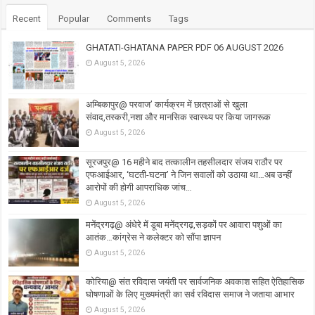
Recent
Popular
Comments
Tags
GHATATI-GHATANA PAPER PDF 06 AUGUST 2026
August 5, 2026
अम्बिकापुर@ परवाज’ कार्यक्रम में छात्राओं से खुला
संवाद,तस्करी,नशा और मानसिक स्वास्थ्य पर किया जागरूक
August 5, 2026
सूरजपुर@ 16 महीने बाद तत्कालीन तहसीलदार संजय राठौर पर
एफआईआर, ‘घटती-घटना’ ने जिन सवालों को उठाया था…अब उन्हीं
आरोपों की होगी आपराधिक जांच…
August 5, 2026
मनेंद्रगढ़@ अंधेरे में डूबा मनेंद्रगढ़,सड़कों पर आवारा पशुओं का
आतंक…कांग्रेस ने कलेक्टर को सौंपा ज्ञापन
August 5, 2026
कोरिया@ संत रविदास जयंती पर सार्वजनिक अवकाश सहित ऐतिहासिक
घोषणाओं के लिए मुख्यमंत्री का सर्व रविदास समाज ने जताया आभार
August 5, 2026