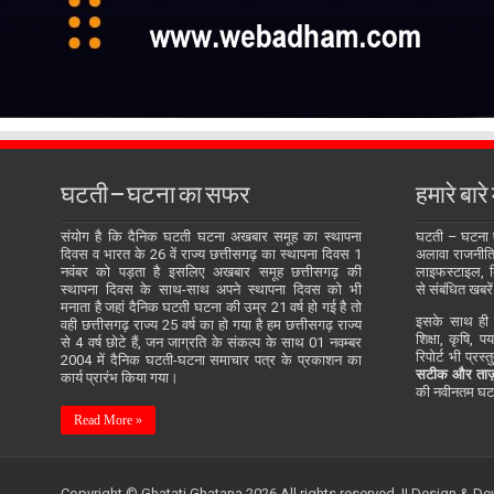
घटती – घटना का सफर
हमारे बारे म
संयोग है कि दैनिक घटती घटना अखबार समूह का स्थापना
घटती – घटना
दिवस व भारत के 26 वें राज्य छत्तीसगढ़ का स्थापना दिवस 1
अलावा राजनीति, 
नवंबर को पड़ता है इसलिए अखबार समूह छत्तीसगढ़ की
लाइफस्टाइल, बि
स्थापना दिवस के साथ-साथ अपने स्थापना दिवस को भी
से संबंधित खबरें
मनाता है जहां दैनिक घटती घटना की उम्र 21 वर्ष हो गई है तो
इसके साथ ही य
वही छत्तीसगढ़ राज्य 25 वर्ष का हो गया है हम छत्तीसगढ़ राज्य
शिक्षा, कृषि, प
से 4 वर्ष छोटे हैं, जन जाग्रति के संकल्प के साथ 01 नवम्बर
रिपोर्ट भी प्रस
2004 में दैनिक घटती-घटना समाचार पत्र के प्रकाशन का
सटीक और ताज़
कार्य प्रारंभ किया गया।
की नवीनतम घटन
Read More »
Copyright © Ghatati Ghatana 2026 All rights reserved. || Design & D