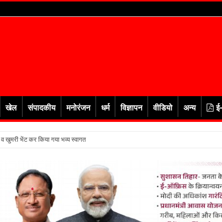
खेल
संपादकीय
मनोरंजन
धर्म
विज्ञापन
वीडियो
अन्य
ई
र व खुमरी भेंट कर किया गया भव्य स्वागत