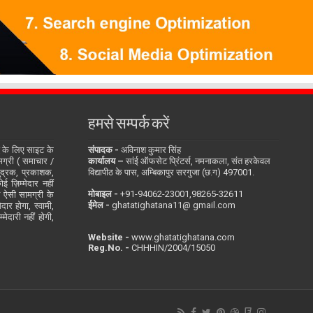
हमसे सम्पर्क करें
के लिए साइट के
संपादक -
अविनाश कुमार सिंह
सामग्री ( समाचार /
कार्यालय –
सांई ऑफसेट प्रिंटर्स, नमनाकला, संत हरकेवल
ुद्रक, प्रकाशक,
विद्यापीठ के पास, अम्बिकापुर सरगुजा (छ.ग) 497001.
 ज़िम्मेदार नहीं
मोबाइल -
‪+91-94062-23001‬,98265-32611
ित ऐसी सामग्री के
ईमेल -
ghatatighatana11@ gmail.com
दार होगा, स्वामी,
ेदारी नहीं होगी,
Website -
www.ghatatighatana.com
Reg.No. -
CHHHIN/2004/15050