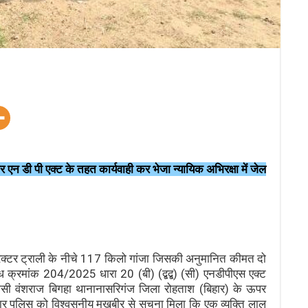
र एन डी पी एक्ट के तहत कार्यवाही कर भेजा न्यायिक अभिरक्षा में जेल
,ट्रैक्टर ट्राली के नीचे 117 किलो गांजा जिसकी अनुमानित कीमत दो
क्रमांक 204/2025 धारा 20 (बी) (द्बद्ब) (सी) एनडीपीएस एक्ट
िवासी वंशराज बिगहा थानानासरिगंज जिला रोहताश (बिहार) के ऊपर
सार पुलिस को विश्वसनीय मुखबीर से सुचना मिला कि एक व्यक्ति लाल