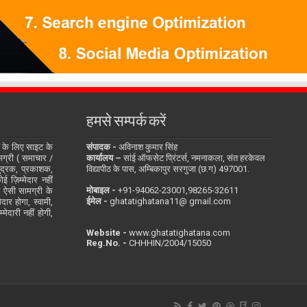
हमसे सम्पर्क करें
के लिए साइट के
संपादक -
अविनाश कुमार सिंह
सामग्री ( समाचार /
कार्यालय –
सांई ऑफसेट प्रिंटर्स, नमनाकला, संत हरकेवल
ुद्रक, प्रकाशक,
विद्यापीठ के पास, अम्बिकापुर सरगुजा (छ.ग) 497001.
 ज़िम्मेदार नहीं
मोबाइल -
‪+91-94062-23001‬,98265-32611
ित ऐसी सामग्री के
ईमेल -
ghatatighatana11@ gmail.com
दार होगा, स्वामी,
ेदारी नहीं होगी,
Website -
www.ghatatighatana.com
Reg.No. -
CHHHIN/2004/15050