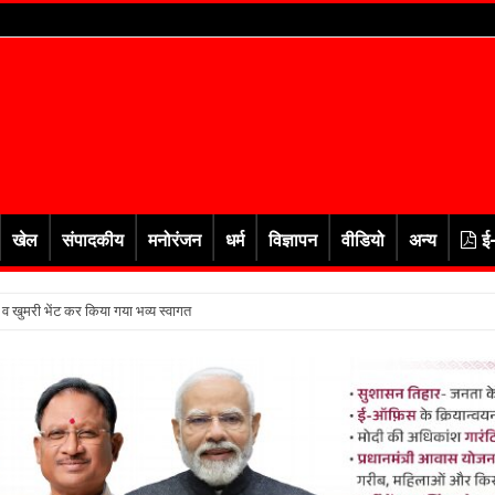
खेल
संपादकीय
मनोरंजन
धर्म
विज्ञापन
वीडियो
अन्य
ई
र व खुमरी भेंट कर किया गया भव्य स्वागत