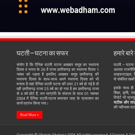
घटती – घटना का सफर
हमारे बारे म
संयोग है कि दैनिक घटती घटना अखबार समूह का स्थापना
घटती – घटना
दिवस व भारत के 26 वें राज्य छत्तीसगढ़ का स्थापना दिवस 1
अलावा राजनीति, 
नवंबर को पड़ता है इसलिए अखबार समूह छत्तीसगढ़ की
लाइफस्टाइल, बि
स्थापना दिवस के साथ-साथ अपने स्थापना दिवस को भी
से संबंधित खबरें
मनाता है जहां दैनिक घटती घटना की उम्र 21 वर्ष हो गई है तो
इसके साथ ही य
वही छत्तीसगढ़ राज्य 25 वर्ष का हो गया है हम छत्तीसगढ़ राज्य
शिक्षा, कृषि, प
से 4 वर्ष छोटे हैं, जन जाग्रति के संकल्प के साथ 01 नवम्बर
रिपोर्ट भी प्रस
2004 में दैनिक घटती-घटना समाचार पत्र के प्रकाशन का
सटीक और ताज़
कार्य प्रारंभ किया गया।
की नवीनतम घटन
Read More »
Copyright © Ghatati Ghatana 2026 All rights reserved. || Design & D