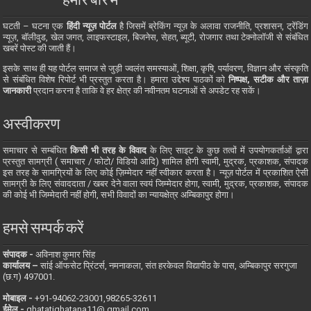
हमारे बारे में
घटती – घटना एक
हिंदी न्यूज़ पोर्टल
है जिसमें ब्रेकिंग न्यूज़ के अलावा राजनीति, प्रशासन, ट्रेंडिंग
न्यूज़, बॉलीवुड, खेल जगत, लाइफस्टाइल, बिजनेस, सेहत, ब्यूटी, रोजगार तथा टेक्नोलॉजी से संबंधित
खबरें पोस्ट की जाती हैं।
इसके साथ ही यह पोर्टल समाज से जुड़ी ज्वलंत समस्याओं, शिक्षा, कृषि, पर्यावरण, विज्ञान और संस्कृति
से संबंधित विशेष रिपोर्ट भी प्रस्तुत करता है। हमारा उद्देश्य पाठकों को
निष्पक्ष, सटीक और ताज़ा
जानकारी
प्रदान करना है ताकि वे हर क्षेत्र की नवीनतम घटनाओं से अपडेट रह सकें।
अस्वीकरण
समाचार से सम्बंधित
किसी भी तरह के विवाद
के लिए साइट के कुछ तत्वों में उपयोगकर्ताओं द्वारा
प्रस्तुत सामग्री ( समाचार / फोटो/ विडियो आदि) शामिल होगी स्वामी, मुद्रक, प्रकाशक, संपादक
इस तरह के सामग्रियों के लिए कोई ज़िम्मेदार नहीं स्वीकार करता है। न्यूज़ पोर्टल में प्रकाशित ऐसी
सामग्री के लिए संवाददाता / खबर देने वाला स्वयं जिम्मेदार होगा, स्वामी, मुद्रक, प्रकाशक, संपादक
की कोई भी जिम्मेदारी नहीं होगी, सभी विवादों का न्यायक्षेत्र अम्बिकापुर होगा।
हमसे सम्पर्क करें
संपादक -
अविनाश कुमार सिंह
कार्यालय –
सांई ऑफसेट प्रिंटर्स, नमनाकला, संत हरकेवल विद्यापीठ के पास, अम्बिकापुर सरगुजा
(छ.ग) 497001.
मोबाइल -
‪+91-94062-23001‬,98265-32611
ईमेल -
ghatatighatana11@ gmail.com