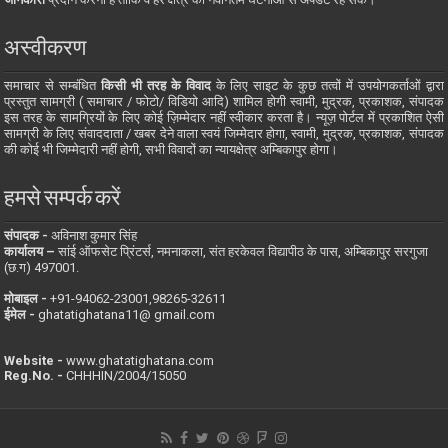
अस्वीकरण
समाचार से सम्बंधित
किसी भी तरह के विवाद
के लिए साइट के कुछ तत्वों में उपयोगकर्ताओं द्वारा
प्रस्तुत सामग्री ( समाचार / फोटो/ विडियो आदि) शामिल होगी स्वामी, मुद्रक, प्रकाशक, संपादक
इस तरह के सामग्रियों के लिए कोई ज़िम्मेदार नहीं स्वीकार करता है। न्यूज़ पोर्टल में प्रकाशित ऐसी
सामग्री के लिए संवाददाता / खबर देने वाला स्वयं जिम्मेदार होगा, स्वामी, मुद्रक, प्रकाशक, संपादक
की कोई भी जिम्मेदारी नहीं होगी, सभी विवादों का न्यायक्षेत्र अम्बिकापुर होगा।
हमसे सम्पर्क करें
संपादक -
अविनाश कुमार सिंह
कार्यालय –
सांई ऑफसेट प्रिंटर्स, नमनाकला, संत हरकेवल विद्यापीठ के पास, अम्बिकापुर सरगुजा
(छ.ग) 497001.
मोबाइल -
‪+91-94062-23001‬,98265-32611
ईमेल -
ghatatighatana11@ gmail.com
Website -
www.ghatatighatana.com
Reg.No. -
CHHHIN/2004/15050