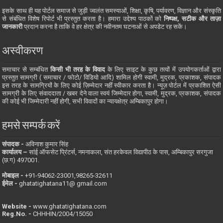
इसके साथ ही यह पोर्टल समाज से जुड़ी ज्वलंत समस्याओं, शिक्षा, कृषि, पर्यावरण, विज्ञान और संस्कृति
से संबंधित विशेष रिपोर्ट भी प्रस्तुत करता है। हमारा उद्देश्य पाठकों को
निष्पक्ष, सटीक और ताज़ा
जानकारी
प्रदान करना है ताकि वे हर क्षेत्र की नवीनतम घटनाओं से अपडेट रह सकें।
अस्वीकरण
समाचार से सम्बंधित
किसी भी तरह के विवाद
के लिए साइट के कुछ तत्वों में उपयोगकर्ताओं द्वारा
प्रस्तुत सामग्री ( समाचार / फोटो/ विडियो आदि) शामिल होगी स्वामी, मुद्रक, प्रकाशक, संपादक
इस तरह के सामग्रियों के लिए कोई ज़िम्मेदार नहीं स्वीकार करता है। न्यूज़ पोर्टल में प्रकाशित ऐसी
सामग्री के लिए संवाददाता / खबर देने वाला स्वयं जिम्मेदार होगा, स्वामी, मुद्रक, प्रकाशक, संपादक
की कोई भी जिम्मेदारी नहीं होगी, सभी विवादों का न्यायक्षेत्र अम्बिकापुर होगा।
हमसे सम्पर्क करें
संपादक -
अविनाश कुमार सिंह
कार्यालय –
सांई ऑफसेट प्रिंटर्स, नमनाकला, संत हरकेवल विद्यापीठ के पास, अम्बिकापुर सरगुजा
(छ.ग) 497001.
मोबाइल -
‪+91-94062-23001‬,98265-32611
ईमेल -
ghatatighatana11@ gmail.com
Website -
www.ghatatighatana.com
Reg.No. -
CHHHIN/2004/15050