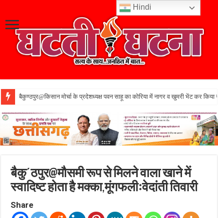
Hindi
बैकुण्ठपुर@किसान मोर्चा के प्रदेशध्यक्ष पवन साहू का कोरिया में नागर व खुमरी भेंट कर किया 
बैकु΄ठपुर@मौसमी रूप से मिलने वाला खाने में
स्वादिष्ट होता है मक्का,मूंगफलीःवेदांती तिवारी
Share