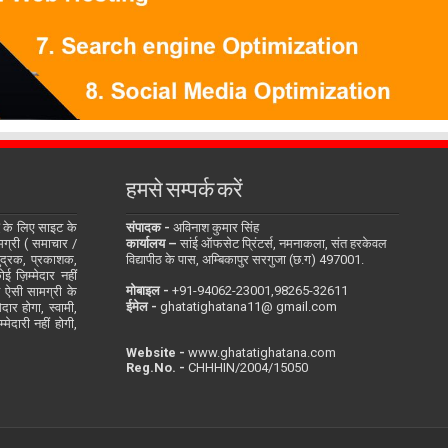
हमसे सम्पर्क करें
के लिए साइट के
संपादक -
अविनाश कुमार सिंह
सामग्री ( समाचार /
कार्यालय –
सांई ऑफसेट प्रिंटर्स, नमनाकला, संत हरकेवल
ुद्रक, प्रकाशक,
विद्यापीठ के पास, अम्बिकापुर सरगुजा (छ.ग) 497001.
 ज़िम्मेदार नहीं
मोबाइल -
‪+91-94062-23001‬,98265-32611
ित ऐसी सामग्री के
ईमेल -
ghatatighatana11@ gmail.com
दार होगा, स्वामी,
ेदारी नहीं होगी,
Website -
www.ghatatighatana.com
Reg.No. -
CHHHIN/2004/15050