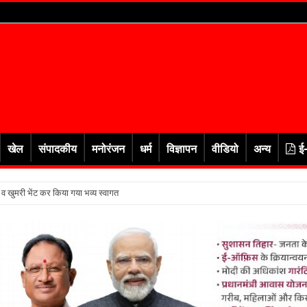
खेल
संपादकीय
मनोरंजन
धर्म
विज्ञापन
वीडियो
अन्य
ई
र व खुमरी भेंट कर किया गया भव्य स्वागत