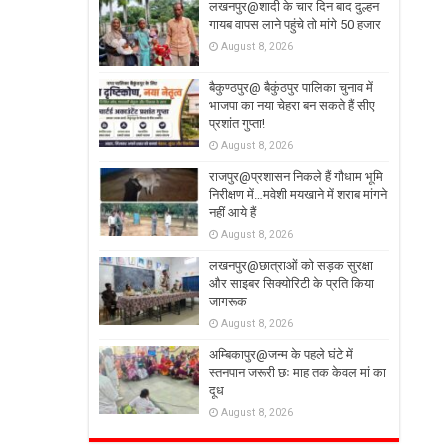
लखनपुर@शादी के चार दिन बाद दुल्हन
गायब वापस लाने पहुंचे तो मांगे 50 हजार
August 8, 2026
बैकुण्ठपुर@ बैकुंठपुर पालिका चुनाव में
भाजपा का नया चेहरा बन सकते हैं सीए
प्रशांत गुप्ता!
August 8, 2026
राजपुर@प्रशासन निकले हैं गौधाम भूमि
निरीक्षण में…मवेशी मयखाने में शराब मांगने
नहीं आये हैं
August 8, 2026
लखनपुर@छात्राओं को सड़क सुरक्षा
और साइबर सिक्योरिटी के प्रति किया
जागरूक
August 8, 2026
अम्बिकापुर@जन्म के पहले घंटे में
स्तनपान जरूरी छः माह तक केवल मां का
दूध
August 8, 2026