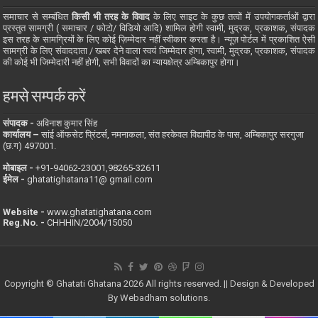
समाचार से सम्बंधित
किसी भी तरह के विवाद
के लिए साइट के कुछ तत्वों में उपयोगकर्ताओं द्वारा
प्रस्तुत सामग्री ( समाचार / फोटो/ विडियो आदि) शामिल होगी स्वामी, मुद्रक, प्रकाशक, संपादक
इस तरह के सामग्रियों के लिए कोई ज़िम्मेदार नहीं स्वीकार करता है। न्यूज़ पोर्टल में प्रकाशित ऐसी
सामग्री के लिए संवाददाता / खबर देने वाला स्वयं जिम्मेदार होगा, स्वामी, मुद्रक, प्रकाशक, संपादक
की कोई भी जिम्मेदारी नहीं होगी, सभी विवादों का न्यायक्षेत्र अम्बिकापुर होगा।
हमसे सम्पर्क करें
संपादक -
अविनाश कुमार सिंह
कार्यालय –
सांई ऑफसेट प्रिंटर्स, नमनाकला, संत हरकेवल विद्यापीठ के पास, अम्बिकापुर सरगुजा
(छ.ग) 497001.
मोबाइल -
‪+91-94062-23001‬,98265-32611
ईमेल -
ghatatighatana11@ gmail.com
Website -
www.ghatatighatana.com
Reg.No. -
CHHHIN/2004/15050
Copyright © Ghatati Ghatana 2026 All rights reserved. || Design & Developed
By
Webadham solutions.