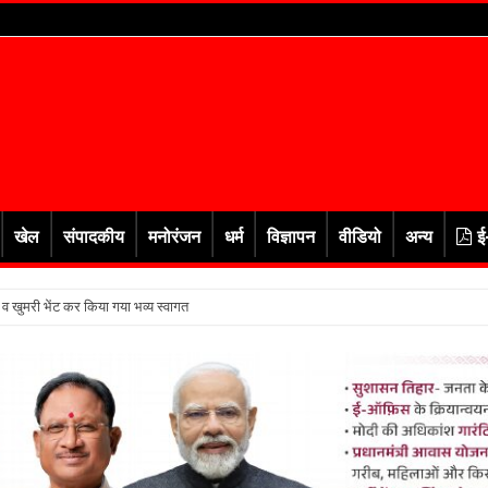
खेल
संपादकीय
मनोरंजन
धर्म
विज्ञापन
वीडियो
अन्य
ई
र व खुमरी भेंट कर किया गया भव्य स्वागत