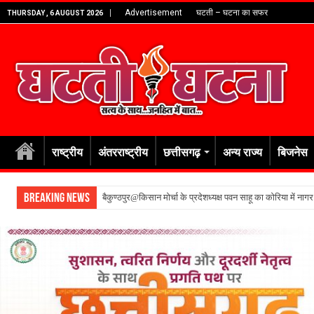
Advertisement
घटती – घटना का सफर
THURSDAY , 6 AUGUST 2026
राष्ट्रीय
अंतरराष्ट्रीय
छत्तीसगढ़
अन्य राज्य
बिजनेस
Breaking News
बैकुण्ठपुर@किसान मोर्चा के प्रदेशध्यक्ष पवन साहू का कोरिया में नाग