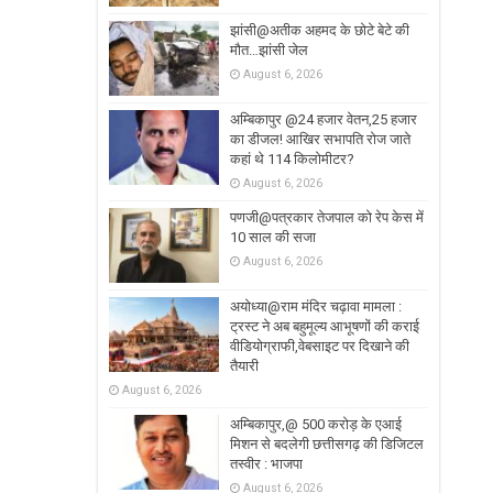
झांसी@अतीक अहमद के छोटे बेटे की
मौत…झांसी जेल
August 6, 2026
अम्बिकापुर @24 हजार वेतन,25 हजार
का डीजल! आखिर सभापति रोज जाते
कहां थे 114 किलोमीटर?
August 6, 2026
पणजी@पत्रकार तेजपाल को रेप केस में
10 साल की सजा
August 6, 2026
अयोध्या@राम मंदिर चढ़ावा मामला :
ट्रस्ट ने अब बहुमूल्य आभूषणों की कराई
वीडियोग्राफी,वेबसाइट पर दिखाने की
तैयारी
August 6, 2026
अम्बिकापुर,@ 500 करोड़ के एआई
मिशन से बदलेगी छत्तीसगढ़ की डिजिटल
तस्वीर : भाजपा
August 6, 2026