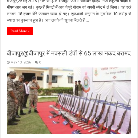
बीजापुर,25 मई 2026। छत्तीसगढ़ के बीजापुर जिले में सोमवार दोपहर निजी तेंदूपत्ता गोदाम में
भीषण आग लग गई। कुछ ही मिनटों में आग ने पूरे गोदाम को अपनी चपेट में ले लिया। वहां रखे
लगभग 18 हजार बोरे जलकर खाक हो गए। शुरुआती अनुमान के मुताबिक 10 करोड़ से
ज्यादा का नुकसान हुआ है। आग लगने की सूचना मिलते ही …
Read More »
बीजापुर@बीजापुर में नक्सली डंपों से 65 लाख नकद बरामद
May 13, 2026
0