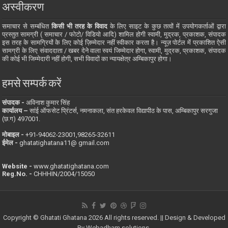
अस्वीकरण
समाचार से सम्बंधित
किसी भी तरह के विवाद
के लिए साइट के कुछ तत्वों में उपयोगकर्ताओं द्वारा
प्रस्तुत सामग्री ( समाचार / फोटो/ विडियो आदि) शामिल होगी स्वामी, मुद्रक, प्रकाशक, संपादक
इस तरह के सामग्रियों के लिए कोई ज़िम्मेदार नहीं स्वीकार करता है। न्यूज़ पोर्टल में प्रकाशित ऐसी
सामग्री के लिए संवाददाता / खबर देने वाला स्वयं जिम्मेदार होगा, स्वामी, मुद्रक, प्रकाशक, संपादक
की कोई भी जिम्मेदारी नहीं होगी, सभी विवादों का न्यायक्षेत्र अम्बिकापुर होगा।
हमसे सम्पर्क करें
संपादक -
अविनाश कुमार सिंह
कार्यालय –
सांई ऑफसेट प्रिंटर्स, नमनाकला, संत हरकेवल विद्यापीठ के पास, अम्बिकापुर सरगुजा
(छ.ग) 497001.
मोबाइल -
‪+91-94062-23001‬,98265-32611
ईमेल -
ghatatighatana11@ gmail.com
Website -
www.ghatatighatana.com
Reg.No. -
CHHHIN/2004/15050
Copyright © Ghatati Ghatana 2026 All rights reserved. || Design & Developed
By
Webadham solutions.