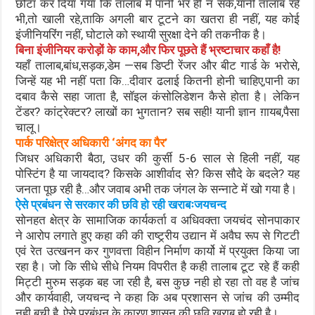
छोटा कर दिया गया कि तालाब में पानी भर ही न सके,यानी तालाब रहे
भी,तो खाली रहे,ताकि अगली बार टूटने का खतरा ही नहीं, यह कोई
इंजीनियरिंग नहीं, घोटाले को स्थायी सुरक्षा देने की तकनीक है।
बिना इंजीनियर करोड़ों के काम,और फिर पूछते हैं भ्रष्टाचार कहाँ है!
यहाँ तालाब,बांध,सड़क,डेम —सब डिप्टी रेंजर और बीट गार्ड के भरोसे,
जिन्हें यह भी नहीं पता कि…दीवार ढलाई कितनी होनी चाहिए,पानी का
दबाव कैसे सहा जाता है, सॉइल कंसोलिडेशन कैसे होता है। लेकिन
टेंडर? कांट्रेक्टर? लाखों का भुगतान? सब सही! यानी ज्ञान ग़ायब,पैसा
चालू।
पार्क परिक्षेत्र अधिकारी ‘अंगद का पैर’
जिधर अधिकारी बैठा, उधर की कुर्सी 5-6 साल से हिली नहीं, यह
पोस्टिंग है या जायदाद? किसके आशीर्वाद से? किस सौदे के बदले? यह
जनता पूछ रही है…और जवाब अभी तक जंगल के सन्नाटे में खो गया है।
ऐसे प्रबंधन से सरकार की छवि हो रही खराबःजयचन्द
सोनहत क्षेत्र के सामाजिक कार्यकर्ता व अधिवक्ता जयचंद सोनपाकार
ने आरोप लगाते हुए कहा की की राष्ट्र्रीय उद्यान में अवैघ रूप से गिटटी
एवं रेत उत्खनन कर गुणवत्ता विहीन निर्माण कार्यो में प्रयुक्त किया जा
रहा है। जो कि सीधे सीधे नियम विपरीत है कही तालाब टूट रहे हैं कही
मिट्टी मुरुम सड़क बह जा रही है, बस कुछ नही हो रहा तो वह है जांच
और कार्यवाही, जयचन्द ने कहा कि अब प्रशासन से जांच की उम्मीद
नही बची है, ऐसे प्रबंधन के कारण शासन की छवि खराब हो रही है।