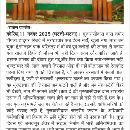
-राजन पाण्डेय-
कोरिया,11 नवंबर 2025 (घटती-घटना)
। गुरुघासीदास दास तमोर
पिंगला टाइगर रिजर्व में भ्रष्टाचार अब ढंका नहीं, खुला नंगा नाच बन
चुका है,सोनहत पार्क परिक्षेत्र में दो वर्ष पूर्व करोड़ों की लागत से बनाया
गया तालाब सिर्फ दो मौसम भी नहीं टिक सका और बारिश आते ही
धड़ाम! तालाब की दीवार टूट गई,और फिर क्या किया गया?मरम्मत नहीं,
भ्रष्टाचार की ‘लाज’ बचाने तिरपाल ओढ़ा दी गई! हाँ,तालाब को रेनकोट
पहना दिया गया! ये वही तिरपाल है, जो अक्सर बरसाती में सब्जी वाला
खरीदता है, उसी से सरकारी भ्रष्टाचार ढकने का प्रयास किया गया।
यह भ्रष्टाचार की तिरपाल अब फटने वाली है और जब यह फटेगी चेहरे
भी देखेंगे, नाम भी सामने आएंगे।बता दे की गुरुघासीदास दास राष्ट्रीय
उद्यान में अनियमितताए खत्म होने का नाम ही नही ले रही हैं, एक के।
बाद एक नए मामले उजागर होते जा रहे हैं बावजूद इसके अधिकारियों को
कोई परवाह नही है, गुरुघासीदास राष्ट्रीय उद्यान के अधिकारी
कर्मचारियों को विभाग के छवि धूमिल होने की भी परवाह नही है। कुछ
दिवस पूर्व जनकपुर क्षेत्र में सड़क निर्माण में भारी अनियमितता का
मामला उजागर हुआ था अभी ताज़ा मामला सोनहत परिक्षेत्र से आया है