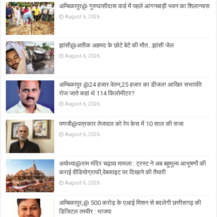
अम्बिकापुर@ गुरुघासीदास वार्ड में पहले आंगनबाड़ी भवन का शिलान्यास
August 6, 2026
झांसी@अतीक अहमद के छोटे बेटे की मौत…झांसी जेल
August 6, 2026
अम्बिकापुर @24 हजार वेतन,25 हजार का डीजल! आखिर सभापति
रोज जाते कहां थे 114 किलोमीटर?
August 6, 2026
पणजी@पत्रकार तेजपाल को रेप केस में 10 साल की सजा
August 6, 2026
अयोध्या@राम मंदिर चढ़ावा मामला : ट्रस्ट ने अब बहुमूल्य आभूषणों की
कराई वीडियोग्राफी,वेबसाइट पर दिखाने की तैयारी
August 6, 2026
अम्बिकापुर,@ 500 करोड़ के एआई मिशन से बदलेगी छत्तीसगढ़ की
डिजिटल तस्वीर : भाजपा