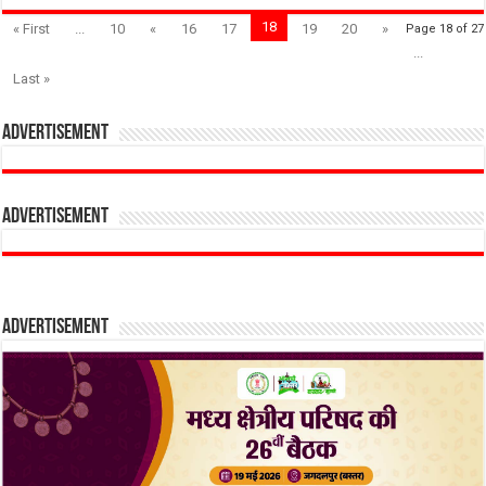
18
« First
...
10
«
16
17
19
20
»
Page 18 of 27
...
Last »
Advertisement
Advertisement
Advertisement