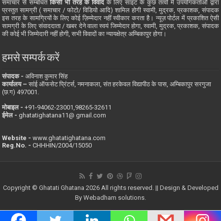
समाचार से सम्बंधित
किसी भी तरह के विवाद
के लिए साइट के कुछ तत्वों में उपयोगकर्ताओं द्वारा
प्रस्तुत सामग्री ( समाचार / फोटो/ विडियो आदि) शामिल होगी स्वामी, मुद्रक, प्रकाशक, संपादक
इस तरह के सामग्रियों के लिए कोई ज़िम्मेदार नहीं स्वीकार करता है। न्यूज़ पोर्टल में प्रकाशित ऐसी
सामग्री के लिए संवाददाता / खबर देने वाला स्वयं जिम्मेदार होगा, स्वामी, मुद्रक, प्रकाशक, संपादक
की कोई भी जिम्मेदारी नहीं होगी, सभी विवादों का न्यायक्षेत्र अम्बिकापुर होगा।
हमसे सम्पर्क करें
संपादक -
अविनाश कुमार सिंह
कार्यालय –
सांई ऑफसेट प्रिंटर्स, नमनाकला, संत हरकेवल विद्यापीठ के पास, अम्बिकापुर सरगुजा
(छ.ग) 497001.
मोबाइल -
‪+91-94062-23001‬,98265-32611
ईमेल -
ghatatighatana11@ gmail.com
Website -
www.ghatatighatana.com
Reg.No. -
CHHHIN/2004/15050
Copyright © Ghatati Ghatana 2026 All rights reserved. || Design & Developed
By
Webadham solutions.