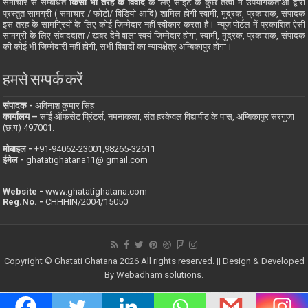
समाचार से सम्बंधित
किसी भी तरह के विवाद
के लिए साइट के कुछ तत्वों में उपयोगकर्ताओं द्वारा
प्रस्तुत सामग्री ( समाचार / फोटो/ विडियो आदि) शामिल होगी स्वामी, मुद्रक, प्रकाशक, संपादक
इस तरह के सामग्रियों के लिए कोई ज़िम्मेदार नहीं स्वीकार करता है। न्यूज़ पोर्टल में प्रकाशित ऐसी
सामग्री के लिए संवाददाता / खबर देने वाला स्वयं जिम्मेदार होगा, स्वामी, मुद्रक, प्रकाशक, संपादक
की कोई भी जिम्मेदारी नहीं होगी, सभी विवादों का न्यायक्षेत्र अम्बिकापुर होगा।
हमसे सम्पर्क करें
संपादक -
अविनाश कुमार सिंह
कार्यालय –
सांई ऑफसेट प्रिंटर्स, नमनाकला, संत हरकेवल विद्यापीठ के पास, अम्बिकापुर सरगुजा
(छ.ग) 497001.
मोबाइल -
‪+91-94062-23001‬,98265-32611
ईमेल -
ghatatighatana11@ gmail.com
Website -
www.ghatatighatana.com
Reg.No. -
CHHHIN/2004/15050
Copyright © Ghatati Ghatana 2026 All rights reserved. || Design & Developed
By
Webadham solutions.