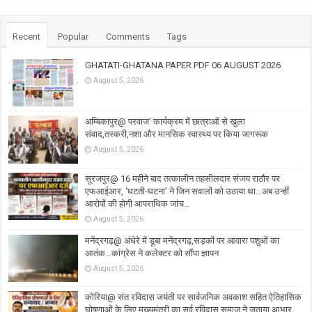
Recent
Popular
Comments
Tags
GHATATI-GHATANA PAPER PDF 06 AUGUST 2026
August 5, 2026
अम्बिकापुर@ परवाज’ कार्यक्रम में छात्राओं से खुला
संवाद,तस्करी,नशा और मानसिक स्वास्थ्य पर किया जागरूक
August 5, 2026
सूरजपुर@ 16 महीने बाद तत्कालीन तहसीलदार संजय राठौर पर
एफआईआर, ‘घटती-घटना’ ने जिन सवालों को उठाया था…अब उन्हीं
आरोपों की होगी आपराधिक जांच…
August 5, 2026
मनेंद्रगढ़@ अंधेरे में डूबा मनेंद्रगढ़,सड़कों पर आवारा पशुओं का
आतंक…कांग्रेस ने कलेक्टर को सौंपा ज्ञापन
August 5, 2026
कोरिया@ संत रविदास जयंती पर सार्वजनिक अवकाश सहित ऐतिहासिक
घोषणाओं के लिए मुख्यमंत्री का सर्व रविदास समाज ने जताया आभार