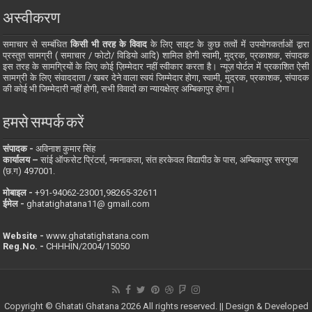
अस्वीकरण
समाचार से सम्बंधित
किसी भी तरह के विवाद
के लिए साइट के कुछ तत्वों में उपयोगकर्ताओं द्वारा
प्रस्तुत सामग्री ( समाचार / फोटो/ विडियो आदि) शामिल होगी स्वामी, मुद्रक, प्रकाशक, संपादक
इस तरह के सामग्रियों के लिए कोई ज़िम्मेदार नहीं स्वीकार करता है। न्यूज़ पोर्टल में प्रकाशित ऐसी
सामग्री के लिए संवाददाता / खबर देने वाला स्वयं जिम्मेदार होगा, स्वामी, मुद्रक, प्रकाशक, संपादक
की कोई भी जिम्मेदारी नहीं होगी, सभी विवादों का न्यायक्षेत्र अम्बिकापुर होगा।
हमसे सम्पर्क करें
संपादक -
अविनाश कुमार सिंह
कार्यालय –
सांई ऑफसेट प्रिंटर्स, नमनाकला, संत हरकेवल विद्यापीठ के पास, अम्बिकापुर सरगुजा
(छ.ग) 497001.
मोबाइल -
‪+91-94062-23001‬,98265-32611
ईमेल -
ghatatighatana11@ gmail.com
Website -
www.ghatatighatana.com
Reg.No. -
CHHHIN/2004/15050
Copyright © Ghatati Ghatana 2026 All rights reserved. || Design & Developed