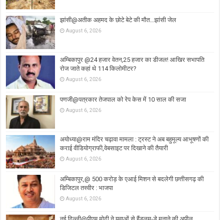
झांसी@अतीक अहमद के छोटे बेटे की मौत…झांसी जेल
August 6, 2026
अम्बिकापुर @24 हजार वेतन,25 हजार का डीजल! आखिर सभापति
रोज जाते कहां थे 114 किलोमीटर?
August 6, 2026
पणजी@पत्रकार तेजपाल को रेप केस में 10 साल की सजा
August 6, 2026
अयोध्या@राम मंदिर चढ़ावा मामला : ट्रस्ट ने अब बहुमूल्य आभूषणों की
कराई वीडियोग्राफी,वेबसाइट पर दिखाने की तैयारी
August 6, 2026
अम्बिकापुर,@ 500 करोड़ के एआई मिशन से बदलेगी छत्तीसगढ़ की
डिजिटल तस्वीर : भाजपा
August 6, 2026
नई दिल्ली@पीएम मोदी ने युवाओं से हैंडलूम-डे मनाने की अपील