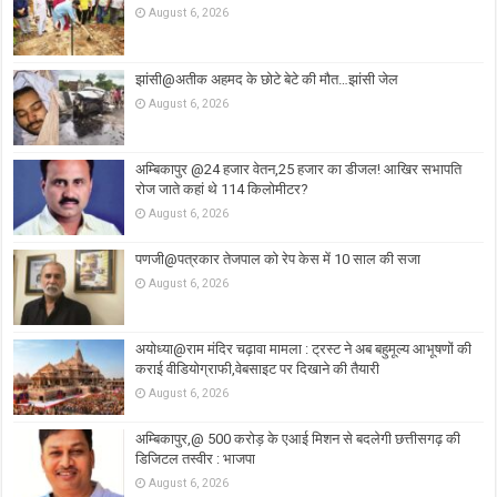
August 6, 2026
झांसी@अतीक अहमद के छोटे बेटे की मौत…झांसी जेल
August 6, 2026
अम्बिकापुर @24 हजार वेतन,25 हजार का डीजल! आखिर सभापति
रोज जाते कहां थे 114 किलोमीटर?
August 6, 2026
पणजी@पत्रकार तेजपाल को रेप केस में 10 साल की सजा
August 6, 2026
अयोध्या@राम मंदिर चढ़ावा मामला : ट्रस्ट ने अब बहुमूल्य आभूषणों की
कराई वीडियोग्राफी,वेबसाइट पर दिखाने की तैयारी
August 6, 2026
अम्बिकापुर,@ 500 करोड़ के एआई मिशन से बदलेगी छत्तीसगढ़ की
डिजिटल तस्वीर : भाजपा
August 6, 2026