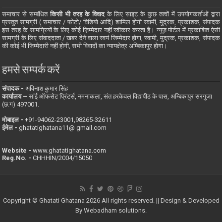
समाचार से सम्बंधित
किसी भी तरह के विवाद
के लिए साइट के कुछ तत्वों में उपयोगकर्ताओं द्वारा
प्रस्तुत सामग्री ( समाचार / फोटो/ विडियो आदि) शामिल होगी स्वामी, मुद्रक, प्रकाशक, संपादक
इस तरह के सामग्रियों के लिए कोई ज़िम्मेदार नहीं स्वीकार करता है। न्यूज़ पोर्टल में प्रकाशित ऐसी
सामग्री के लिए संवाददाता / खबर देने वाला स्वयं जिम्मेदार होगा, स्वामी, मुद्रक, प्रकाशक, संपादक
की कोई भी जिम्मेदारी नहीं होगी, सभी विवादों का न्यायक्षेत्र अम्बिकापुर होगा।
हमसे सम्पर्क करें
संपादक -
अविनाश कुमार सिंह
कार्यालय –
सांई ऑफसेट प्रिंटर्स, नमनाकला, संत हरकेवल विद्यापीठ के पास, अम्बिकापुर सरगुजा
(छ.ग) 497001.
मोबाइल -
‪+91-94062-23001‬,98265-32611
ईमेल -
ghatatighatana11@ gmail.com
Website -
www.ghatatighatana.com
Reg.No. -
CHHHIN/2004/15050
Copyright © Ghatati Ghatana 2026 All rights reserved. || Design & Developed
By
Webadham solutions.