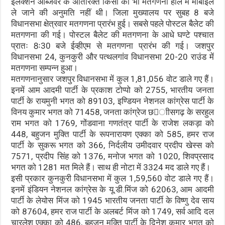
इलेक्शन आर्ब्जवर के अतिरिक्त किसी को भी मतगणना हॉल में मोबाइल
ले जाने की अनुमति नहीं थी। जिला मुख्यालय पर सुबह 8 बजे
विधानसभा क्षेत्रवार मतगणना प्रारंभ हुई। सबसे पहले पोस्टल बैलेट की
मतगणना की गई। पोस्टल बैलेट की मतगणना के आधे घण्टे पश्चात
प्रातः 8ः30 बजे ईव्हीएम से मतगणना प्रारंभ की गई। जशपुर
विधानसभा 24, कुनकुरी और पत्थलगांव विधानसभा 20-20 राउंड में
मतगणना सम्पन्न हुआ।
मतगणनानुसार जशपुर विधानसभा में कुल 1,81,056 वोट डाले गए हैं।
इनमें आम आदमी पार्टी के प्रकाश टोप्पो को 2755, भारतीय जनता
पार्टी के रायमुनी भगत को 89103, इण्डियन नेशनल कांग्रेस पार्टी के
विनय कुमार भगत को 71458, जनता कांग्रेज छाीसगढ़ के सरहुल
राम भगत को 1769, गोंडवाना गणतंत्र पार्टी के राजेश लकड़ा को
448, बहुजन मुक्ति पार्टी के रूपनारायण एक्का को 585, हमर राज
पार्टी के सुकरू भगत को 366, निर्दलीय उमीदवार प्रदीप खेस्स को
7571, प्रदीप सिंह को 1376, मनोज भगत को 1020, शिवप्रसाद
भगत को 1281 मत मिले हैं। साथ ही नोटा में 3324 मद डाले गए हैं।
इसी प्रकार कुनकुरी विधानसभा में कुल 1,59,560 वोट डाले गए हैं।
इनमें इंडियन नेशनल कांग्रेस के यू.डी.मिंज को 62063, आम आदमी
पार्टी के लेयोस मिंज को 1945 भारतीय जनता पार्टी के विष्णु देव साय
को 87604, हमर राज पार्टी के अलबर्ट मिंज को 1749, सर्व आदि दल
चारलेश एक्का को 486, बहुजन मुक्ति पार्टी के दिनेश कुमार भगत को