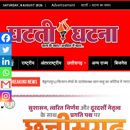
Advertisement
घटती – घटना का सफर
SATURDAY , 8 AUGUST 2026
राष्ट्रीय
अंतरराष्ट्रीय
छत्तीसगढ़
अन्य राज्य
बिजनेस
Breaking News
बैकुण्ठपुर@किसान मोर्चा के प्रदेशध्यक्ष पवन साहू का कोरिया में नाग