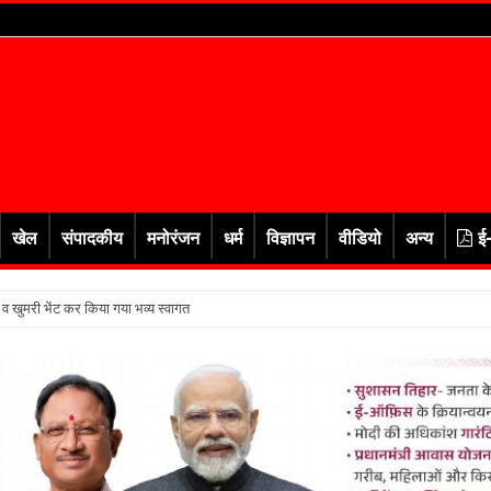
खेल
संपादकीय
मनोरंजन
धर्म
विज्ञापन
वीडियो
अन्य
ई
र व खुमरी भेंट कर किया गया भव्य स्वागत