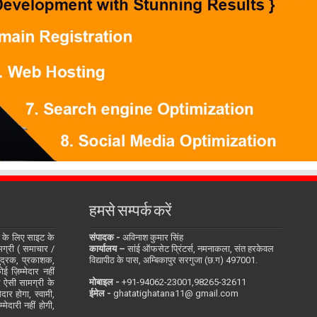
हमसे सम्पर्क करें
के लिए साइट के
संपादक -
अविनाश कुमार सिंह
सामग्री ( समाचार /
कार्यालय –
सांई ऑफसेट प्रिंटर्स, नमनाकला, संत हरकेवल
ुद्रक, प्रकाशक,
विद्यापीठ के पास, अम्बिकापुर सरगुजा (छ.ग) 497001.
 ज़िम्मेदार नहीं
मोबाइल -
‪+91-94062-23001‬,98265-32611
ित ऐसी सामग्री के
ईमेल -
ghatatighatana11@ gmail.com
दार होगा, स्वामी,
ेदारी नहीं होगी,