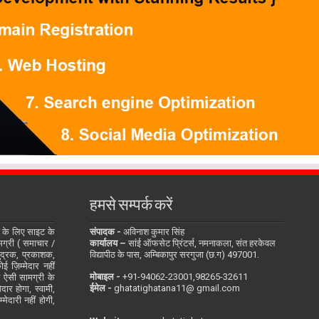
हमसे सम्पर्क करें
के लिए साइट के
संपादक -
अविनाश कुमार सिंह
सामग्री ( समाचार /
कार्यालय –
सांई ऑफसेट प्रिंटर्स, नमनाकला, संत हरकेवल
ुद्रक, प्रकाशक,
विद्यापीठ के पास, अम्बिकापुर सरगुजा (छ.ग) 497001.
 ज़िम्मेदार नहीं
मोबाइल -
‪+91-94062-23001‬,98265-32611
ित ऐसी सामग्री के
ईमेल -
ghatatighatana11@ gmail.com
दार होगा, स्वामी,
ेदारी नहीं होगी,