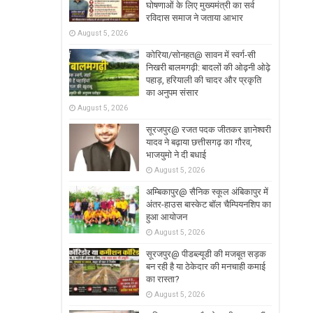
घोषणाओं के लिए मुख्यमंत्री का सर्व
रविदास समाज ने जताया आभार
August 5, 2026
कोरिया/सोनहत@ सावन में स्वर्ग-सी
निखरी बालमगढ़ी: बादलों की ओढ़नी ओढ़े
पहाड़, हरियाली की चादर और प्रकृति
का अनुपम संसार
August 5, 2026
सूरजपुर@ रजत पदक जीतकर ज्ञानेश्वरी
यादव ने बढ़ाया छत्तीसगढ़ का गौरव,
भाजयुमो ने दी बधाई
August 5, 2026
अम्बिकापुर@ सैनिक स्कूल अंबिकापुर में
अंतर-हाउस बास्केट बॉल चैम्पियनशिप का
हुआ आयोजन
August 5, 2026
सूरजपुर@ पीडब्ल्यूडी की मजबूत सड़क
बन रही है या ठेकेदार की मनचाही कमाई
का रास्ता?
August 5, 2026