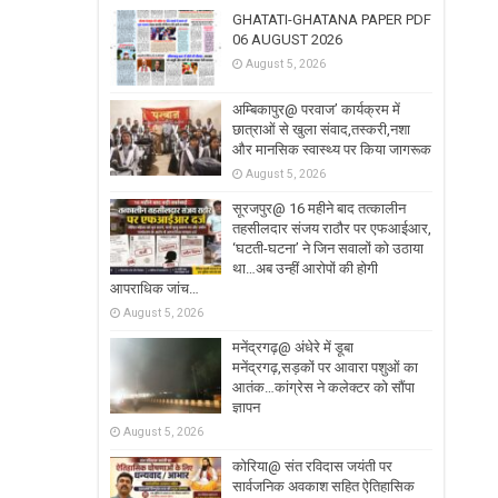
GHATATI-GHATANA PAPER PDF
06 AUGUST 2026
August 5, 2026
अम्बिकापुर@ परवाज’ कार्यक्रम में
छात्राओं से खुला संवाद,तस्करी,नशा
और मानसिक स्वास्थ्य पर किया जागरूक
August 5, 2026
सूरजपुर@ 16 महीने बाद तत्कालीन
तहसीलदार संजय राठौर पर एफआईआर,
‘घटती-घटना’ ने जिन सवालों को उठाया
था…अब उन्हीं आरोपों की होगी
आपराधिक जांच…
August 5, 2026
मनेंद्रगढ़@ अंधेरे में डूबा
मनेंद्रगढ़,सड़कों पर आवारा पशुओं का
आतंक…कांग्रेस ने कलेक्टर को सौंपा
ज्ञापन
August 5, 2026
कोरिया@ संत रविदास जयंती पर
सार्वजनिक अवकाश सहित ऐतिहासिक