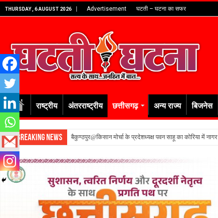
Advertisement
घटती – घटना का सफर
THURSDAY , 6 AUGUST 2026
राष्ट्रीय
अंतरराष्ट्रीय
छत्तीसगढ़
अन्य राज्य
बिजनेस
Breaking News
बैकुण्ठपुर@किसान मोर्चा के प्रदेशध्यक्ष पवन साहू का कोरिया में नाग