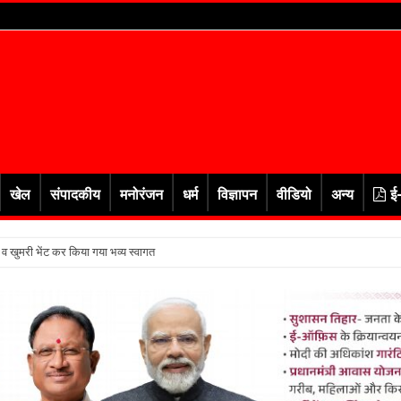
खेल
संपादकीय
मनोरंजन
धर्म
विज्ञापन
वीडियो
अन्य
ई
र व खुमरी भेंट कर किया गया भव्य स्वागत