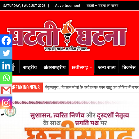
Advertisement
घटती – घटना का सफर
SATURDAY , 8 AUGUST 2026
राष्ट्रीय
अंतरराष्ट्रीय
छत्तीसगढ़
अन्य राज्य
बिजनेस
Breaking News
बैकुण्ठपुर@किसान मोर्चा के प्रदेशध्यक्ष पवन साहू का कोरिया में नाग