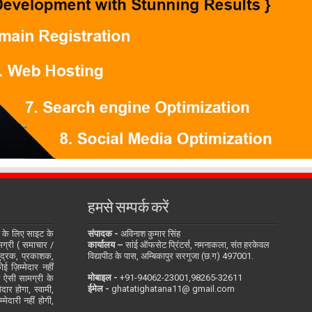
हमसे सम्पर्क करें
के लिए साइट के
संपादक -
अविनाश कुमार सिंह
सामग्री ( समाचार /
कार्यालय –
सांई ऑफसेट प्रिंटर्स, नमनाकला, संत हरकेवल
ुद्रक, प्रकाशक,
विद्यापीठ के पास, अम्बिकापुर सरगुजा (छ.ग) 497001.
 ज़िम्मेदार नहीं
मोबाइल -
‪+91-94062-23001‬,98265-32611
ित ऐसी सामग्री के
ईमेल -
ghatatighatana11@ gmail.com
दार होगा, स्वामी,
ेदारी नहीं होगी,