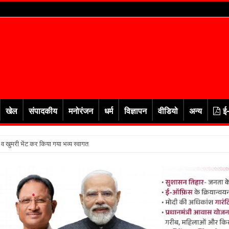
खेल
संपादकीय
मनोरंजन
धर्म
विज्ञापन
वीडियो
अन्य
ई
र व खुमरी भेंट कर किया गया भव्य स्वागत