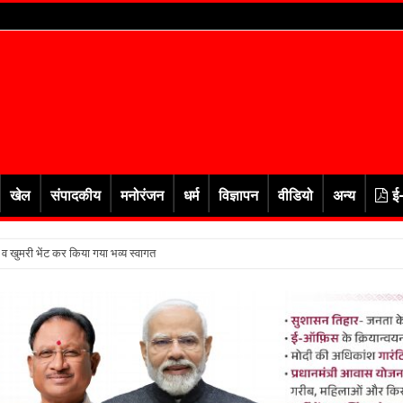
खेल
संपादकीय
मनोरंजन
धर्म
विज्ञापन
वीडियो
अन्य
ई
र व खुमरी भेंट कर किया गया भव्य स्वागत