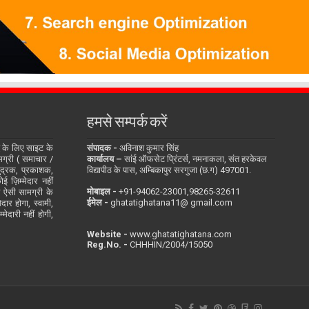
हमसे सम्पर्क करें
के लिए साइट के
संपादक -
अविनाश कुमार सिंह
सामग्री ( समाचार /
कार्यालय –
सांई ऑफसेट प्रिंटर्स, नमनाकला, संत हरकेवल
ुद्रक, प्रकाशक,
विद्यापीठ के पास, अम्बिकापुर सरगुजा (छ.ग) 497001.
 ज़िम्मेदार नहीं
मोबाइल -
‪+91-94062-23001‬,98265-32611
ित ऐसी सामग्री के
ईमेल -
ghatatighatana11@ gmail.com
दार होगा, स्वामी,
ेदारी नहीं होगी,
Website -
www.ghatatighatana.com
Reg.No. -
CHHHIN/2004/15050