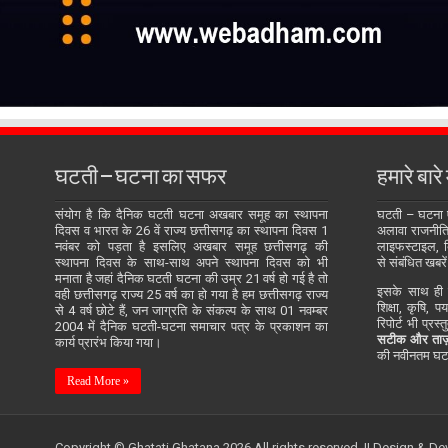
घटती – घटना का सफर
हमारे बारे म
संयोग है कि दैनिक घटती घटना अखबार समूह का स्थापना
घटती – घटना
दिवस व भारत के 26 वें राज्य छत्तीसगढ़ का स्थापना दिवस 1
अलावा राजनीति, 
नवंबर को पड़ता है इसलिए अखबार समूह छत्तीसगढ़ की
लाइफस्टाइल, बि
स्थापना दिवस के साथ-साथ अपने स्थापना दिवस को भी
से संबंधित खबरें
मनाता है जहां दैनिक घटती घटना की उम्र 21 वर्ष हो गई है तो
इसके साथ ही य
वही छत्तीसगढ़ राज्य 25 वर्ष का हो गया है हम छत्तीसगढ़ राज्य
शिक्षा, कृषि, प
से 4 वर्ष छोटे हैं, जन जाग्रति के संकल्प के साथ 01 नवम्बर
रिपोर्ट भी प्रस
2004 में दैनिक घटती-घटना समाचार पत्र के प्रकाशन का
सटीक और ताज़
कार्य प्रारंभ किया गया।
की नवीनतम घटन
Read More »
Copyright © Ghatati Ghatana 2026 All rights reserved. || Design & D