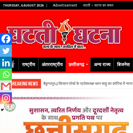
Advertisement
घटती – घटना का सफर
THURSDAY , 6 AUGUST 2026
राष्ट्रीय
अंतरराष्ट्रीय
छत्तीसगढ़
अन्य राज्य
बिजनेस
Breaking News
बैकुण्ठपुर@किसान मोर्चा के प्रदेशध्यक्ष पवन साहू का कोरिया में नाग