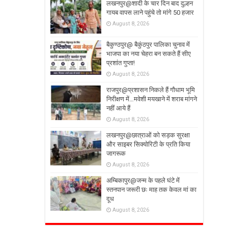
लखनपुर@शादी के चार दिन बाद दुल्हन
गायब वापस लाने पहुंचे तो मांगे 50 हजार
August 8, 2026
बैकुण्ठपुर@ बैकुंठपुर पालिका चुनाव में
भाजपा का नया चेहरा बन सकते हैं सीए
प्रशांत गुप्ता!
August 8, 2026
राजपुर@प्रशासन निकले हैं गौधाम भूमि
निरीक्षण में…मवेशी मयखाने में शराब मांगने
नहीं आये हैं
August 8, 2026
लखनपुर@छात्राओं को सड़क सुरक्षा
और साइबर सिक्योरिटी के प्रति किया
जागरूक
August 8, 2026
अम्बिकापुर@जन्म के पहले घंटे में
स्तनपान जरूरी छः माह तक केवल मां का
दूध
August 8, 2026