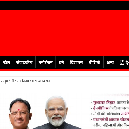
खेल
संपादकीय
मनोरंजन
धर्म
विज्ञापन
वीडियो
अन्य
ई
र व खुमरी भेंट कर किया गया भव्य स्वागत