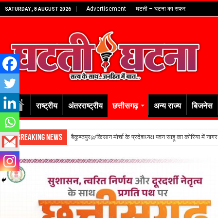
Advertisement
घटती – घटना का सफर
SATURDAY , 8 AUGUST 2026
राष्ट्रीय
अंतरराष्ट्रीय
छत्तीसगढ़
अन्य राज्य
बिजनेस
Breaking News
बैकुण्ठपुर@किसान मोर्चा के प्रदेशध्यक्ष पवन साहू का कोरिया में नाग