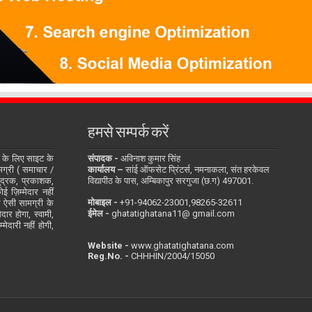
हमसे सम्पर्क करें
के लिए साइट के
संपादक -
अविनाश कुमार सिंह
सामग्री ( समाचार /
कार्यालय –
सांई ऑफसेट प्रिंटर्स, नमनाकला, संत हरकेवल
ुद्रक, प्रकाशक,
विद्यापीठ के पास, अम्बिकापुर सरगुजा (छ.ग) 497001.
 ज़िम्मेदार नहीं
मोबाइल -
‪+91-94062-23001‬,98265-32611
ित ऐसी सामग्री के
ईमेल -
ghatatighatana11@ gmail.com
दार होगा, स्वामी,
ेदारी नहीं होगी,
Website -
www.ghatatighatana.com
Reg.No. -
CHHHIN/2004/15050