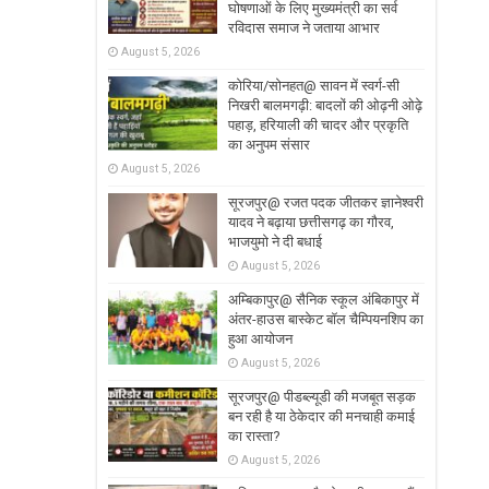
घोषणाओं के लिए मुख्यमंत्री का सर्व
रविदास समाज ने जताया आभार
August 5, 2026
कोरिया/सोनहत@ सावन में स्वर्ग-सी
निखरी बालमगढ़ी: बादलों की ओढ़नी ओढ़े
पहाड़, हरियाली की चादर और प्रकृति
का अनुपम संसार
August 5, 2026
सूरजपुर@ रजत पदक जीतकर ज्ञानेश्वरी
यादव ने बढ़ाया छत्तीसगढ़ का गौरव,
भाजयुमो ने दी बधाई
August 5, 2026
अम्बिकापुर@ सैनिक स्कूल अंबिकापुर में
अंतर-हाउस बास्केट बॉल चैम्पियनशिप का
हुआ आयोजन
August 5, 2026
सूरजपुर@ पीडब्ल्यूडी की मजबूत सड़क
बन रही है या ठेकेदार की मनचाही कमाई
का रास्ता?
August 5, 2026