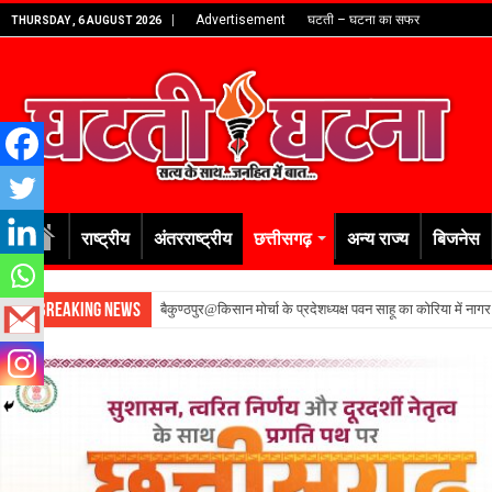
Advertisement
घटती – घटना का सफर
THURSDAY , 6 AUGUST 2026
राष्ट्रीय
अंतरराष्ट्रीय
छत्तीसगढ़
अन्य राज्य
बिजनेस
Breaking News
बैकुण्ठपुर@किसान मोर्चा के प्रदेशध्यक्ष पवन साहू का कोरिया में नाग