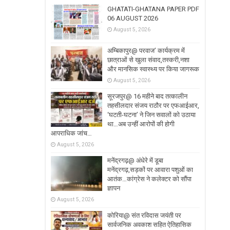
GHATATI-GHATANA PAPER PDF
06 AUGUST 2026
August 5, 2026
अम्बिकापुर@ परवाज’ कार्यक्रम में
छात्राओं से खुला संवाद,तस्करी,नशा
और मानसिक स्वास्थ्य पर किया जागरूक
August 5, 2026
सूरजपुर@ 16 महीने बाद तत्कालीन
तहसीलदार संजय राठौर पर एफआईआर,
‘घटती-घटना’ ने जिन सवालों को उठाया
था…अब उन्हीं आरोपों की होगी
आपराधिक जांच…
August 5, 2026
मनेंद्रगढ़@ अंधेरे में डूबा
मनेंद्रगढ़,सड़कों पर आवारा पशुओं का
आतंक…कांग्रेस ने कलेक्टर को सौंपा
ज्ञापन
August 5, 2026
कोरिया@ संत रविदास जयंती पर
सार्वजनिक अवकाश सहित ऐतिहासिक