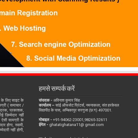
हमसे सम्पर्क करें
के लिए साइट के
संपादक -
अविनाश कुमार सिंह
सामग्री ( समाचार /
कार्यालय –
सांई ऑफसेट प्रिंटर्स, नमनाकला, संत हरकेवल
ुद्रक, प्रकाशक,
विद्यापीठ के पास, अम्बिकापुर सरगुजा (छ.ग) 497001.
 ज़िम्मेदार नहीं
मोबाइल -
‪+91-94062-23001‬,98265-32611
ित ऐसी सामग्री के
ईमेल -
ghatatighatana11@ gmail.com
दार होगा, स्वामी,
ेदारी नहीं होगी,