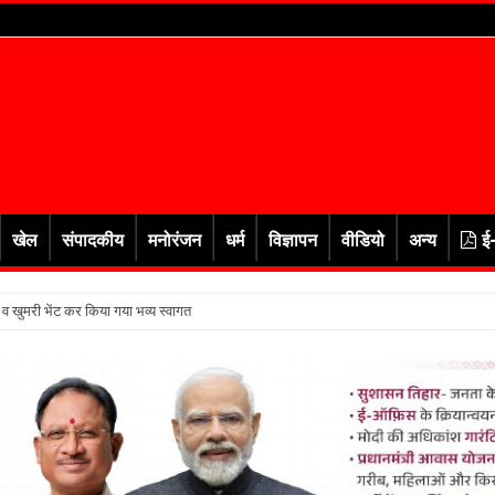
खेल
संपादकीय
मनोरंजन
धर्म
विज्ञापन
वीडियो
अन्य
ई
र व खुमरी भेंट कर किया गया भव्य स्वागत