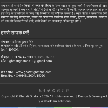
समाचार से सम्बंधित
किसी भी तरह के विवाद
के लिए साइट के कुछ तत्वों में उपयोगकर्ताओं द्वारा
प्रस्तुत सामग्री ( समाचार / फोटो/ विडियो आदि) शामिल होगी स्वामी, मुद्रक, प्रकाशक, संपादक
इस तरह के सामग्रियों के लिए कोई ज़िम्मेदार नहीं स्वीकार करता है। न्यूज़ पोर्टल में प्रकाशित ऐसी
सामग्री के लिए संवाददाता / खबर देने वाला स्वयं जिम्मेदार होगा, स्वामी, मुद्रक, प्रकाशक, संपादक
की कोई भी जिम्मेदारी नहीं होगी, सभी विवादों का न्यायक्षेत्र अम्बिकापुर होगा।
हमसे सम्पर्क करें
संपादक -
अविनाश कुमार सिंह
कार्यालय –
सांई ऑफसेट प्रिंटर्स, नमनाकला, संत हरकेवल विद्यापीठ के पास, अम्बिकापुर सरगुजा
(छ.ग) 497001.
मोबाइल -
‪+91-94062-23001‬,98265-32611
ईमेल -
ghatatighatana11@ gmail.com
Website -
www.ghatatighatana.com
Reg.No. -
CHHHIN/2004/15050
Copyright © Ghatati Ghatana 2026 All rights reserved. || Design & Developed
By
Webadham solutions.