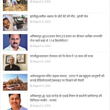
August 6, 2026
झांसी@अतीक अहमद के छोटे बेटे की मौत…झांसी जेल
August 6, 2026
अम्बिकापुर @24 हजार वेतन,25 हजार का डीजल! आखिर सभापति
रोज जाते कहां थे 114 किलोमीटर?
August 6, 2026
पणजी@पत्रकार तेजपाल को रेप केस में 10 साल की सजा
August 6, 2026
अयोध्या@राम मंदिर चढ़ावा मामला : ट्रस्ट ने अब बहुमूल्य आभूषणों की
कराई वीडियोग्राफी,वेबसाइट पर दिखाने की तैयारी
August 6, 2026
अम्बिकापुर,@ 500 करोड़ के एआई मिशन से बदलेगी छत्तीसगढ़ की
डिजिटल तस्वीर : भाजपा
August 6, 2026