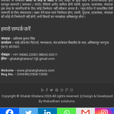
समाचार से सम्बंधित
किसी भी तरह के विवाद
के लिए साइट के कुछ तत्वों में उपयोगकर्ताओं द्वारा
प्रस्तुत सामग्री ( समाचार / फोटो/ विडियो आदि) शामिल होगी स्वामी, मुद्रक, प्रकाशक, संपादक
इस तरह के सामग्रियों के लिए कोई ज़िम्मेदार नहीं स्वीकार करता है। न्यूज़ पोर्टल में प्रकाशित ऐसी
सामग्री के लिए संवाददाता / खबर देने वाला स्वयं जिम्मेदार होगा, स्वामी, मुद्रक, प्रकाशक, संपादक
की कोई भी जिम्मेदारी नहीं होगी, सभी विवादों का न्यायक्षेत्र अम्बिकापुर होगा।
हमसे सम्पर्क करें
संपादक -
अविनाश कुमार सिंह
कार्यालय –
सांई ऑफसेट प्रिंटर्स, नमनाकला, संत हरकेवल विद्यापीठ के पास, अम्बिकापुर सरगुजा
(छ.ग) 497001.
मोबाइल -
‪+91-94062-23001‬,98265-32611
ईमेल -
ghatatighatana11@ gmail.com
Website -
www.ghatatighatana.com
Reg.No. -
CHHHIN/2004/15050
Copyright © Ghatati Ghatana 2026 All rights reserved. || Design & Developed
By
Webadham solutions.