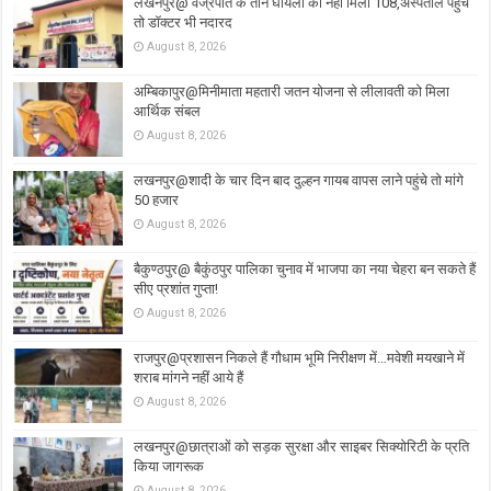
लखनपुर@ वज्रपात के तीन घायलों को नहीं मिली 108,अस्पताल पहुंचे
तो डॉक्टर भी नदारद
August 8, 2026
अम्बिकापुर@मिनीमाता महतारी जतन योजना से लीलावती को मिला
आर्थिक संबल
August 8, 2026
लखनपुर@शादी के चार दिन बाद दुल्हन गायब वापस लाने पहुंचे तो मांगे
50 हजार
August 8, 2026
बैकुण्ठपुर@ बैकुंठपुर पालिका चुनाव में भाजपा का नया चेहरा बन सकते हैं
सीए प्रशांत गुप्ता!
August 8, 2026
राजपुर@प्रशासन निकले हैं गौधाम भूमि निरीक्षण में…मवेशी मयखाने में
शराब मांगने नहीं आये हैं
August 8, 2026
लखनपुर@छात्राओं को सड़क सुरक्षा और साइबर सिक्योरिटी के प्रति
किया जागरूक
August 8, 2026