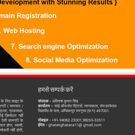
हमसे सम्पर्क करें
के लिए साइट के
संपादक -
अविनाश कुमार सिंह
सामग्री ( समाचार /
कार्यालय –
सांई ऑफसेट प्रिंटर्स, नमनाकला, संत हरकेवल
ुद्रक, प्रकाशक,
विद्यापीठ के पास, अम्बिकापुर सरगुजा (छ.ग) 497001.
 ज़िम्मेदार नहीं
मोबाइल -
‪+91-94062-23001‬,98265-32611
ित ऐसी सामग्री के
ईमेल -
ghatatighatana11@ gmail.com
दार होगा, स्वामी,
ेदारी नहीं होगी,