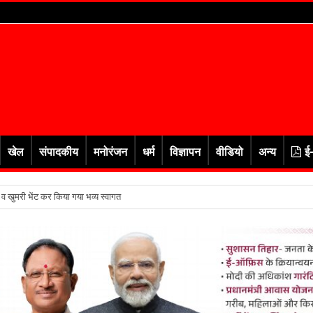
खेल
संपादकीय
मनोरंजन
धर्म
विज्ञापन
वीडियो
अन्य
ई
र व खुमरी भेंट कर किया गया भव्य स्वागत