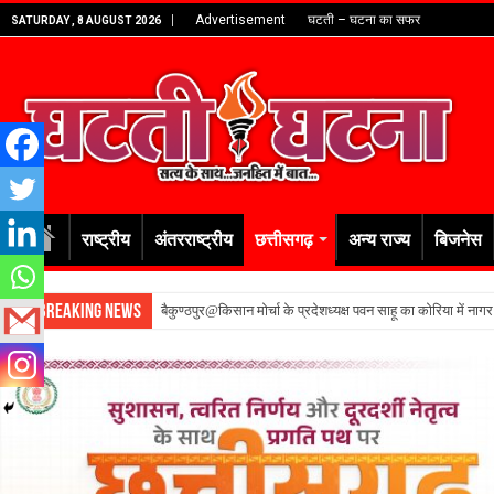
Advertisement
घटती – घटना का सफर
SATURDAY , 8 AUGUST 2026
राष्ट्रीय
अंतरराष्ट्रीय
छत्तीसगढ़
अन्य राज्य
बिजनेस
Breaking News
बैकुण्ठपुर@किसान मोर्चा के प्रदेशध्यक्ष पवन साहू का कोरिया में नाग