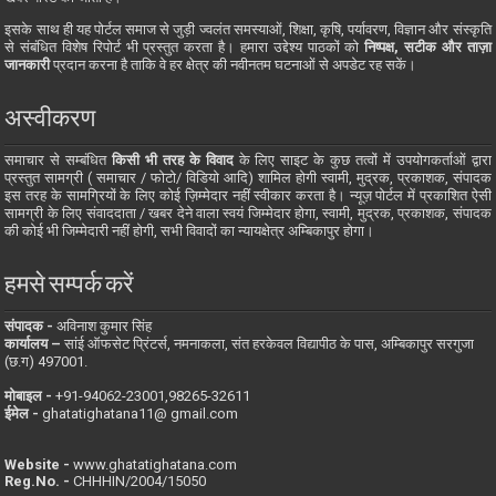
इसके साथ ही यह पोर्टल समाज से जुड़ी ज्वलंत समस्याओं, शिक्षा, कृषि, पर्यावरण, विज्ञान और संस्कृति
से संबंधित विशेष रिपोर्ट भी प्रस्तुत करता है। हमारा उद्देश्य पाठकों को
निष्पक्ष, सटीक और ताज़ा
जानकारी
प्रदान करना है ताकि वे हर क्षेत्र की नवीनतम घटनाओं से अपडेट रह सकें।
अस्वीकरण
समाचार से सम्बंधित
किसी भी तरह के विवाद
के लिए साइट के कुछ तत्वों में उपयोगकर्ताओं द्वारा
प्रस्तुत सामग्री ( समाचार / फोटो/ विडियो आदि) शामिल होगी स्वामी, मुद्रक, प्रकाशक, संपादक
इस तरह के सामग्रियों के लिए कोई ज़िम्मेदार नहीं स्वीकार करता है। न्यूज़ पोर्टल में प्रकाशित ऐसी
सामग्री के लिए संवाददाता / खबर देने वाला स्वयं जिम्मेदार होगा, स्वामी, मुद्रक, प्रकाशक, संपादक
की कोई भी जिम्मेदारी नहीं होगी, सभी विवादों का न्यायक्षेत्र अम्बिकापुर होगा।
हमसे सम्पर्क करें
संपादक -
अविनाश कुमार सिंह
कार्यालय –
सांई ऑफसेट प्रिंटर्स, नमनाकला, संत हरकेवल विद्यापीठ के पास, अम्बिकापुर सरगुजा
(छ.ग) 497001.
मोबाइल -
‪+91-94062-23001‬,98265-32611
ईमेल -
ghatatighatana11@ gmail.com
Website -
www.ghatatighatana.com
Reg.No. -
CHHHIN/2004/15050