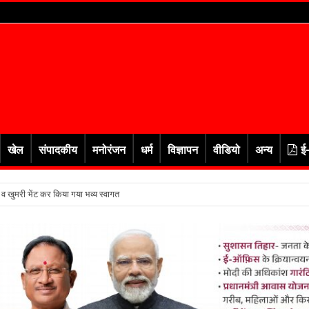
खेल
संपादकीय
मनोरंजन
धर्म
विज्ञापन
वीडियो
अन्य
ई
र व खुमरी भेंट कर किया गया भव्य स्वागत