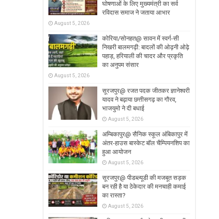
घोषणाओं के लिए मुख्यमंत्री का सर्व
रविदास समाज ने जताया आभार
August 5, 2026
कोरिया/सोनहत@ सावन में स्वर्ग-सी
निखरी बालमगढ़ी: बादलों की ओढ़नी ओढ़े
पहाड़, हरियाली की चादर और प्रकृति
का अनुपम संसार
August 5, 2026
सूरजपुर@ रजत पदक जीतकर ज्ञानेश्वरी
यादव ने बढ़ाया छत्तीसगढ़ का गौरव,
भाजयुमो ने दी बधाई
August 5, 2026
अम्बिकापुर@ सैनिक स्कूल अंबिकापुर में
अंतर-हाउस बास्केट बॉल चैम्पियनशिप का
हुआ आयोजन
August 5, 2026
सूरजपुर@ पीडब्ल्यूडी की मजबूत सड़क
बन रही है या ठेकेदार की मनचाही कमाई
का रास्ता?
August 5, 2026