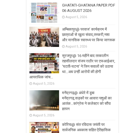
GHATATI-GHATANA PAPER PDF
06 AUGUST 2026
August 5, 2026
अम्बिकापुर@ परवाज’ कार्यक्रम में
छात्राओं से खुला संवाद,तस्करी,नशा
और मानसिक स्वास्थ्य पर किया जागरूक
August 5, 2026
सूरजपुर@ 16 महीने बाद तत्कालीन
तहसीलदार संजय राठौर पर एफआईआर,
‘घटती-घटना’ ने जिन सवालों को उठाया
था…अब उन्हीं आरोपों की होगी
आपराधिक जांच…
August 5, 2026
मनेंद्रगढ़@ अंधेरे में डूबा
मनेंद्रगढ़,सड़कों पर आवारा पशुओं का
आतंक…कांग्रेस ने कलेक्टर को सौंपा
ज्ञापन
August 5, 2026
कोरिया@ संत रविदास जयंती पर
सार्वजनिक अवकाश सहित ऐतिहासिक