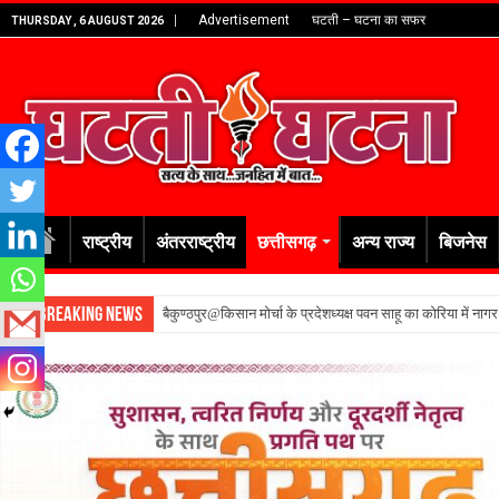
Advertisement
घटती – घटना का सफर
THURSDAY , 6 AUGUST 2026
राष्ट्रीय
अंतरराष्ट्रीय
छत्तीसगढ़
अन्य राज्य
बिजनेस
Breaking News
बैकुण्ठपुर@किसान मोर्चा के प्रदेशध्यक्ष पवन साहू का कोरिया में नाग