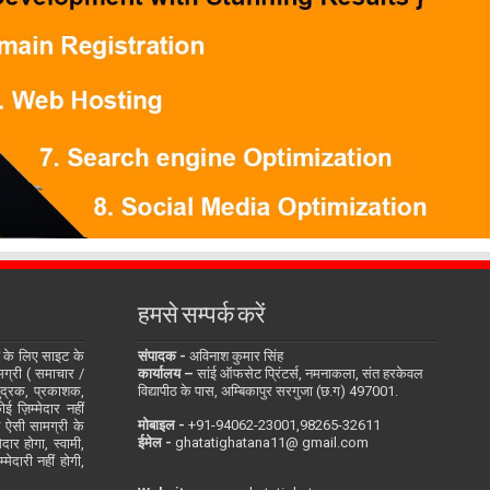
हमसे सम्पर्क करें
के लिए साइट के
संपादक -
अविनाश कुमार सिंह
सामग्री ( समाचार /
कार्यालय –
सांई ऑफसेट प्रिंटर्स, नमनाकला, संत हरकेवल
ुद्रक, प्रकाशक,
विद्यापीठ के पास, अम्बिकापुर सरगुजा (छ.ग) 497001.
 ज़िम्मेदार नहीं
मोबाइल -
‪+91-94062-23001‬,98265-32611
ित ऐसी सामग्री के
ईमेल -
ghatatighatana11@ gmail.com
दार होगा, स्वामी,
ेदारी नहीं होगी,