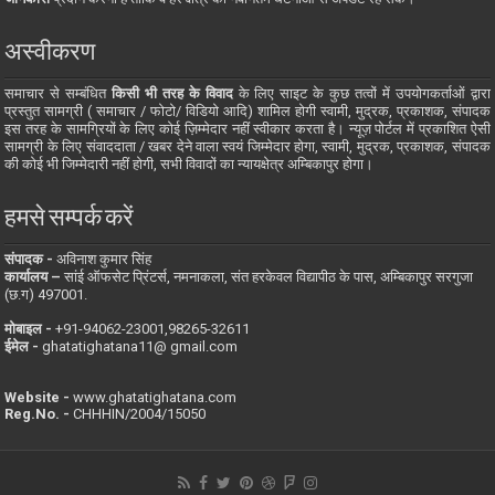
अस्वीकरण
समाचार से सम्बंधित
किसी भी तरह के विवाद
के लिए साइट के कुछ तत्वों में उपयोगकर्ताओं द्वारा
प्रस्तुत सामग्री ( समाचार / फोटो/ विडियो आदि) शामिल होगी स्वामी, मुद्रक, प्रकाशक, संपादक
इस तरह के सामग्रियों के लिए कोई ज़िम्मेदार नहीं स्वीकार करता है। न्यूज़ पोर्टल में प्रकाशित ऐसी
सामग्री के लिए संवाददाता / खबर देने वाला स्वयं जिम्मेदार होगा, स्वामी, मुद्रक, प्रकाशक, संपादक
की कोई भी जिम्मेदारी नहीं होगी, सभी विवादों का न्यायक्षेत्र अम्बिकापुर होगा।
हमसे सम्पर्क करें
संपादक -
अविनाश कुमार सिंह
कार्यालय –
सांई ऑफसेट प्रिंटर्स, नमनाकला, संत हरकेवल विद्यापीठ के पास, अम्बिकापुर सरगुजा
(छ.ग) 497001.
मोबाइल -
‪+91-94062-23001‬,98265-32611
ईमेल -
ghatatighatana11@ gmail.com
Website -
www.ghatatighatana.com
Reg.No. -
CHHHIN/2004/15050