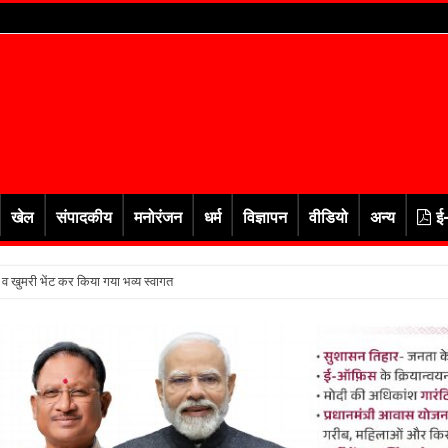
खेल
संपादकीय
मनोरंजन
धर्म
विज्ञापन
वीडियो
अन्य
ई
र व खुमरी भेंट कर किया गया भव्य स्वागत