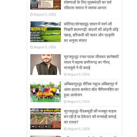
घोषणाओं के लिए मुख्यमंत्री का सर्व
रविदास समाज ने जताया आभार
August 5, 2026
कोरिया/सोनहत@ सावन में स्वर्ग-सी
निखरी बालमगढ़ी: बादलों की ओढ़नी ओढ़े
पहाड़, हरियाली की चादर और प्रकृति
का अनुपम संसार
August 5, 2026
सूरजपुर@ रजत पदक जीतकर ज्ञानेश्वरी
यादव ने बढ़ाया छत्तीसगढ़ का गौरव,
भाजयुमो ने दी बधाई
August 5, 2026
अम्बिकापुर@ सैनिक स्कूल अंबिकापुर में
अंतर-हाउस बास्केट बॉल चैम्पियनशिप का
हुआ आयोजन
August 5, 2026
सूरजपुर@ पीडब्ल्यूडी की मजबूत सड़क
बन रही है या ठेकेदार की मनचाही कमाई
का रास्ता?
August 5, 2026