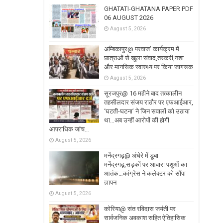
GHATATI-GHATANA PAPER PDF
06 AUGUST 2026
August 5, 2026
अम्बिकापुर@ परवाज’ कार्यक्रम में
छात्राओं से खुला संवाद,तस्करी,नशा
और मानसिक स्वास्थ्य पर किया जागरूक
August 5, 2026
सूरजपुर@ 16 महीने बाद तत्कालीन
तहसीलदार संजय राठौर पर एफआईआर,
‘घटती-घटना’ ने जिन सवालों को उठाया
था…अब उन्हीं आरोपों की होगी
आपराधिक जांच…
August 5, 2026
मनेंद्रगढ़@ अंधेरे में डूबा
मनेंद्रगढ़,सड़कों पर आवारा पशुओं का
आतंक…कांग्रेस ने कलेक्टर को सौंपा
ज्ञापन
August 5, 2026
कोरिया@ संत रविदास जयंती पर
सार्वजनिक अवकाश सहित ऐतिहासिक