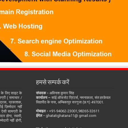
हमसे सम्पर्क करें
के लिए साइट के
संपादक -
अविनाश कुमार सिंह
सामग्री ( समाचार /
कार्यालय –
सांई ऑफसेट प्रिंटर्स, नमनाकला, संत हरकेवल
ुद्रक, प्रकाशक,
विद्यापीठ के पास, अम्बिकापुर सरगुजा (छ.ग) 497001.
 ज़िम्मेदार नहीं
मोबाइल -
‪+91-94062-23001‬,98265-32611
ित ऐसी सामग्री के
ईमेल -
ghatatighatana11@ gmail.com
दार होगा, स्वामी,
ेदारी नहीं होगी,