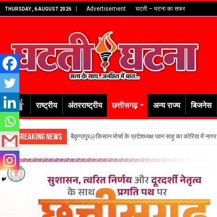
Advertisement
घटती – घटना का सफर
THURSDAY , 6 AUGUST 2026
राष्ट्रीय
अंतरराष्ट्रीय
छत्तीसगढ़
अन्य राज्य
बिजनेस
Breaking News
बैकुण्ठपुर@किसान मोर्चा के प्रदेशध्यक्ष पवन साहू का कोरिया में नाग