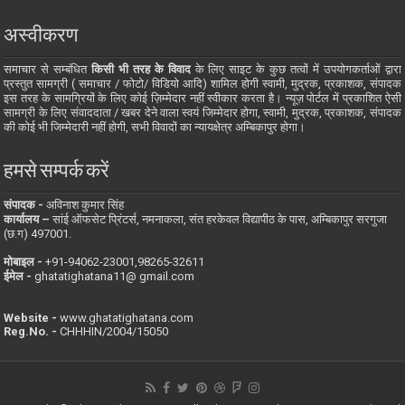
अस्वीकरण
समाचार से सम्बंधित
किसी भी तरह के विवाद
के लिए साइट के कुछ तत्वों में उपयोगकर्ताओं द्वारा
प्रस्तुत सामग्री ( समाचार / फोटो/ विडियो आदि) शामिल होगी स्वामी, मुद्रक, प्रकाशक, संपादक
इस तरह के सामग्रियों के लिए कोई ज़िम्मेदार नहीं स्वीकार करता है। न्यूज़ पोर्टल में प्रकाशित ऐसी
सामग्री के लिए संवाददाता / खबर देने वाला स्वयं जिम्मेदार होगा, स्वामी, मुद्रक, प्रकाशक, संपादक
की कोई भी जिम्मेदारी नहीं होगी, सभी विवादों का न्यायक्षेत्र अम्बिकापुर होगा।
हमसे सम्पर्क करें
संपादक -
अविनाश कुमार सिंह
कार्यालय –
सांई ऑफसेट प्रिंटर्स, नमनाकला, संत हरकेवल विद्यापीठ के पास, अम्बिकापुर सरगुजा
(छ.ग) 497001.
मोबाइल -
‪+91-94062-23001‬,98265-32611
ईमेल -
ghatatighatana11@ gmail.com
Website -
www.ghatatighatana.com
Reg.No. -
CHHHIN/2004/15050