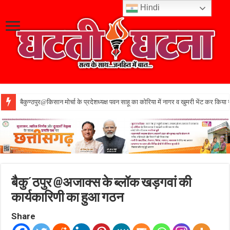
Hindi
बैकुण्ठपुर@किसान मोर्चा के प्रदेशध्यक्ष पवन साहू का कोरिया में नागर व खुमरी भेंट कर किया 
बैकु΄ठपुर @अजाक्स के ब्लॉक खड़गवां की
कार्यकारिणी का हुआ गठन
Share