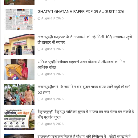
GHATATI-GHATANA PAPER PDF 09 AUGUST 2026
August 8, 2026
लखनपुर@ वज्रपात के तीन घायलों को नहीं मिली 108,अस्पताल पहुंचे
तो डॉक्टर भी नदारद
August 8, 2026
अम्बिकापुर@मिनीमाता महतारी जतन योजना से लीलावती को मिला
आर्थिक संबल
August 8, 2026
लखनपुर@शादी के चार दिन बाद दुल्हन गायब वापस लाने पहुंचे तो मांगे
50 हजार
August 8, 2026
बैकुण्ठपुर@ बैकुंठपुर पालिका चुनाव में भाजपा का नया चेहरा बन सकते हैं
सीए प्रशांत गुप्ता!
August 8, 2026
राजपुर@प्रशासन निकले हैं गौधाम भूमि निरीक्षण में…मवेशी मयखाने में