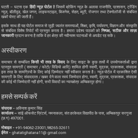
घटती – घटना एक
हिंदी न्यूज़ पोर्टल
है जिसमें ब्रेकिंग न्यूज़ के अलावा राजनीति, प्रशासन, ट्रेंडिंग
न्यूज़, बॉलीवुड, खेल जगत, लाइफस्टाइल, बिजनेस, सेहत, ब्यूटी, रोजगार तथा टेक्नोलॉजी से संबंधित
खबरें पोस्ट की जाती हैं।
इसके साथ ही यह पोर्टल समाज से जुड़ी ज्वलंत समस्याओं, शिक्षा, कृषि, पर्यावरण, विज्ञान और संस्कृति
से संबंधित विशेष रिपोर्ट भी प्रस्तुत करता है। हमारा उद्देश्य पाठकों को
निष्पक्ष, सटीक और ताज़ा
जानकारी
प्रदान करना है ताकि वे हर क्षेत्र की नवीनतम घटनाओं से अपडेट रह सकें।
अस्वीकरण
समाचार से सम्बंधित
किसी भी तरह के विवाद
के लिए साइट के कुछ तत्वों में उपयोगकर्ताओं द्वारा
प्रस्तुत सामग्री ( समाचार / फोटो/ विडियो आदि) शामिल होगी स्वामी, मुद्रक, प्रकाशक, संपादक
इस तरह के सामग्रियों के लिए कोई ज़िम्मेदार नहीं स्वीकार करता है। न्यूज़ पोर्टल में प्रकाशित ऐसी
सामग्री के लिए संवाददाता / खबर देने वाला स्वयं जिम्मेदार होगा, स्वामी, मुद्रक, प्रकाशक, संपादक
की कोई भी जिम्मेदारी नहीं होगी, सभी विवादों का न्यायक्षेत्र अम्बिकापुर होगा।
हमसे सम्पर्क करें
संपादक -
अविनाश कुमार सिंह
कार्यालय –
सांई ऑफसेट प्रिंटर्स, नमनाकला, संत हरकेवल विद्यापीठ के पास, अम्बिकापुर सरगुजा
(छ.ग) 497001.
मोबाइल -
‪+91-94062-23001‬,98265-32611
ईमेल -
ghatatighatana11@ gmail.com