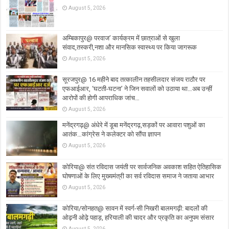
August 5, 2026
अम्बिकापुर@ परवाज’ कार्यक्रम में छात्राओं से खुला
संवाद,तस्करी,नशा और मानसिक स्वास्थ्य पर किया जागरूक
August 5, 2026
सूरजपुर@ 16 महीने बाद तत्कालीन तहसीलदार संजय राठौर पर
एफआईआर, ‘घटती-घटना’ ने जिन सवालों को उठाया था…अब उन्हीं
आरोपों की होगी आपराधिक जांच…
August 5, 2026
मनेंद्रगढ़@ अंधेरे में डूबा मनेंद्रगढ़,सड़कों पर आवारा पशुओं का
आतंक…कांग्रेस ने कलेक्टर को सौंपा ज्ञापन
August 5, 2026
कोरिया@ संत रविदास जयंती पर सार्वजनिक अवकाश सहित ऐतिहासिक
घोषणाओं के लिए मुख्यमंत्री का सर्व रविदास समाज ने जताया आभार
August 5, 2026
कोरिया/सोनहत@ सावन में स्वर्ग-सी निखरी बालमगढ़ी: बादलों की
ओढ़नी ओढ़े पहाड़, हरियाली की चादर और प्रकृति का अनुपम संसार
August 5, 2026