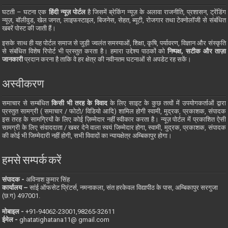
घटती – घटना एक
हिंदी न्यूज़ पोर्टल
है जिसमें ब्रेकिंग न्यूज़ के अलावा राजनीति, प्रशासन, ट्रेंडिंग
न्यूज़, बॉलीवुड, खेल जगत, लाइफस्टाइल, बिजनेस, सेहत, ब्यूटी, रोजगार तथा टेक्नोलॉजी से संबंधित
खबरें पोस्ट की जाती हैं।
इसके साथ ही यह पोर्टल समाज से जुड़ी ज्वलंत समस्याओं, शिक्षा, कृषि, पर्यावरण, विज्ञान और संस्कृति
से संबंधित विशेष रिपोर्ट भी प्रस्तुत करता है। हमारा उद्देश्य पाठकों को
निष्पक्ष, सटीक और ताज़ा
जानकारी
प्रदान करना है ताकि वे हर क्षेत्र की नवीनतम घटनाओं से अपडेट रह सकें।
अस्वीकरण
समाचार से सम्बंधित
किसी भी तरह के विवाद
के लिए साइट के कुछ तत्वों में उपयोगकर्ताओं द्वारा
प्रस्तुत सामग्री ( समाचार / फोटो/ विडियो आदि) शामिल होगी स्वामी, मुद्रक, प्रकाशक, संपादक
इस तरह के सामग्रियों के लिए कोई ज़िम्मेदार नहीं स्वीकार करता है। न्यूज़ पोर्टल में प्रकाशित ऐसी
सामग्री के लिए संवाददाता / खबर देने वाला स्वयं जिम्मेदार होगा, स्वामी, मुद्रक, प्रकाशक, संपादक
की कोई भी जिम्मेदारी नहीं होगी, सभी विवादों का न्यायक्षेत्र अम्बिकापुर होगा।
हमसे सम्पर्क करें
संपादक -
अविनाश कुमार सिंह
कार्यालय –
सांई ऑफसेट प्रिंटर्स, नमनाकला, संत हरकेवल विद्यापीठ के पास, अम्बिकापुर सरगुजा
(छ.ग) 497001.
मोबाइल -
‪+91-94062-23001‬,98265-32611
ईमेल -
ghatatighatana11@ gmail.com