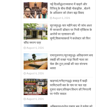
नई दिल्ली@राज्यसभा में खड़गे और
रिजिजू के बीच तीखी नोकझोंक…बोलने
के अधिकार को लेकर बढ़ा विवाद
August 6, 2026
सूरजपुर@ चार महीने बाद भी जांच अधर
में! सरकारी डॉक्टर पर निजी प्रैक्टिस के
आरोपों पर प्रशासन की
चुप्पी,शिकायतकर्ता ने कलेक्टर को फिर
सौंपा स्मरण पत्र
August 6, 2026
रामानुजनगर/सूरजपुर@ अतिक्रमण बना
तबाही की वजह! गाड़ा सिली नाला का
चेक डैम टूटा,लाखों की जल संरचना
ध्वस्त
August 6, 2026
खड़गवां/मनेंद्रगढ़@ कबाड़ में खड़ी
परमिटधारी बस के नाम पर चल रहा
दूसरा वाहन,परिवहन विभाग की निगरानी
पर गंभीर सवाल
August 6, 2026
अम्बिकापुर@तेज रफ्तार बस ने इनोवा को