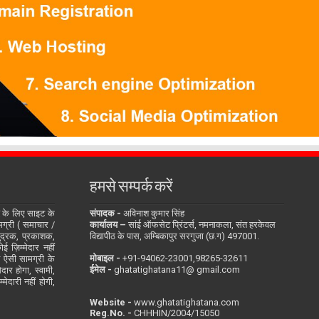
हमसे सम्पर्क करें
के लिए साइट के
संपादक -
अविनाश कुमार सिंह
सामग्री ( समाचार /
कार्यालय –
सांई ऑफसेट प्रिंटर्स, नमनाकला, संत हरकेवल
ुद्रक, प्रकाशक,
विद्यापीठ के पास, अम्बिकापुर सरगुजा (छ.ग) 497001.
 ज़िम्मेदार नहीं
मोबाइल -
‪+91-94062-23001‬,98265-32611
ित ऐसी सामग्री के
ईमेल -
ghatatighatana11@ gmail.com
दार होगा, स्वामी,
ेदारी नहीं होगी,
Website -
www.ghatatighatana.com
Reg.No. -
CHHHIN/2004/15050