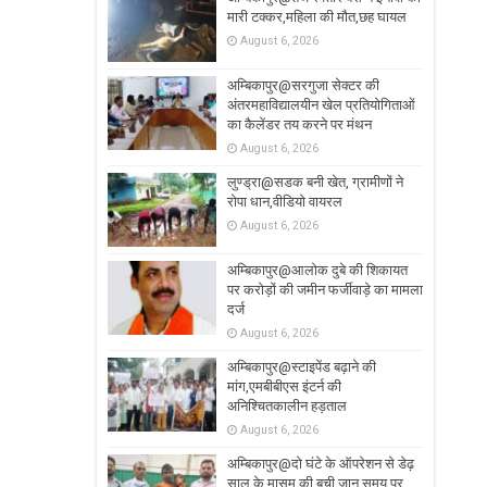
मारी टक्कर,महिला की मौत,छह घायल
August 6, 2026
अम्बिकापुर@सरगुजा सेक्टर की
अंतरमहाविद्यालयीन खेल प्रतियोगिताओं
का कैलेंडर तय करने पर मंथन
August 6, 2026
लुण्ड्रा@सडक बनी खेत, ग्रामीणों ने
रोपा धान,वीडियो वायरल
August 6, 2026
अम्बिकापुर@आलोक दुबे की शिकायत
पर करोड़ों की जमीन फर्जीवाड़े का मामला
दर्ज
August 6, 2026
अम्बिकापुर@स्टाइपेंड बढ़ाने की
मांग,एमबीबीएस इंटर्न की
अनिश्चितकालीन हड़ताल
August 6, 2026
अम्बिकापुर@दो घंटे के ऑपरेशन से डेढ़
साल के मासूम की बची जान,समय पर