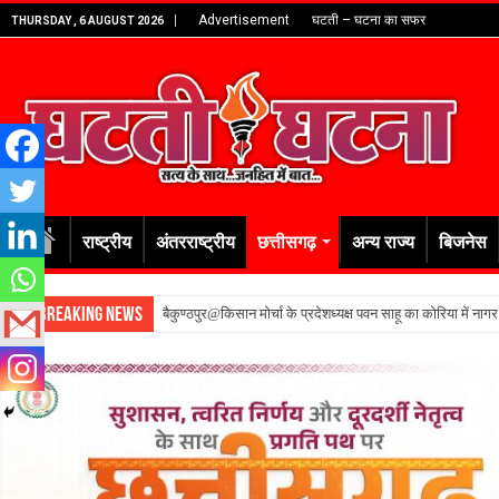
Advertisement
घटती – घटना का सफर
THURSDAY , 6 AUGUST 2026
राष्ट्रीय
अंतरराष्ट्रीय
छत्तीसगढ़
अन्य राज्य
बिजनेस
Breaking News
बैकुण्ठपुर@किसान मोर्चा के प्रदेशध्यक्ष पवन साहू का कोरिया में नाग