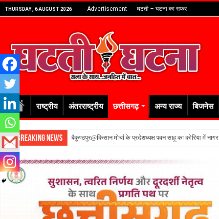
Advertisement
घटती – घटना का सफर
THURSDAY , 6 AUGUST 2026
राष्ट्रीय
अंतरराष्ट्रीय
छत्तीसगढ़
अन्य राज्य
बिजनेस
Breaking News
बैकुण्ठपुर@किसान मोर्चा के प्रदेशध्यक्ष पवन साहू का कोरिया में नाग