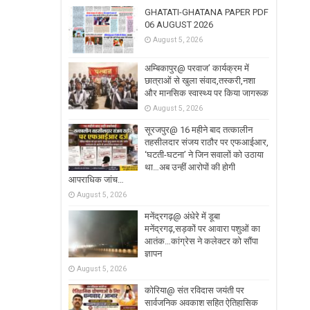
GHATATI-GHATANA PAPER PDF
06 AUGUST 2026
August 5, 2026
अम्बिकापुर@ परवाज’ कार्यक्रम में
छात्राओं से खुला संवाद,तस्करी,नशा
और मानसिक स्वास्थ्य पर किया जागरूक
August 5, 2026
सूरजपुर@ 16 महीने बाद तत्कालीन
तहसीलदार संजय राठौर पर एफआईआर,
‘घटती-घटना’ ने जिन सवालों को उठाया
था…अब उन्हीं आरोपों की होगी
आपराधिक जांच…
August 5, 2026
मनेंद्रगढ़@ अंधेरे में डूबा
मनेंद्रगढ़,सड़कों पर आवारा पशुओं का
आतंक…कांग्रेस ने कलेक्टर को सौंपा
ज्ञापन
August 5, 2026
कोरिया@ संत रविदास जयंती पर
सार्वजनिक अवकाश सहित ऐतिहासिक