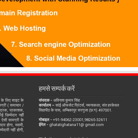
हमसे सम्पर्क करें
के लिए साइट के
संपादक -
अविनाश कुमार सिंह
सामग्री ( समाचार /
कार्यालय –
सांई ऑफसेट प्रिंटर्स, नमनाकला, संत हरकेवल
ुद्रक, प्रकाशक,
विद्यापीठ के पास, अम्बिकापुर सरगुजा (छ.ग) 497001.
 ज़िम्मेदार नहीं
मोबाइल -
‪+91-94062-23001‬,98265-32611
ित ऐसी सामग्री के
ईमेल -
ghatatighatana11@ gmail.com
दार होगा, स्वामी,
ेदारी नहीं होगी,