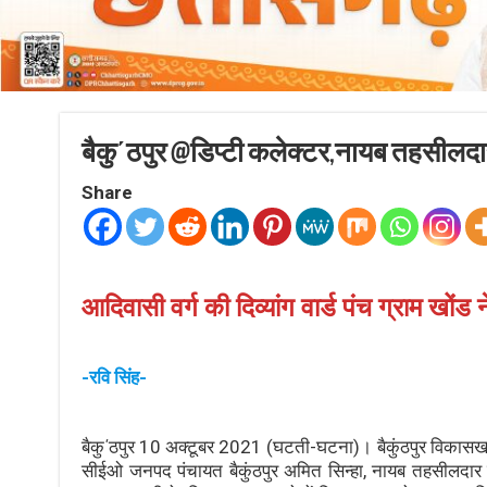
बैकु΄ठपुर @डिप्टी कलेक्टर,नायब तहसीलदार
Share
आदिवासी वर्ग की दिव्यांग वार्ड पंच ग्राम खों
-रवि सिंह-
बैकु΄ठपुर 10 अक्टूबर 2021 (घटती-घटना)। बैकुंठपुर विकासखण्ड 
सीईओ जनपद पंचायत बैकुंठपुर अमित सिन्हा, नायब तहसीलदार