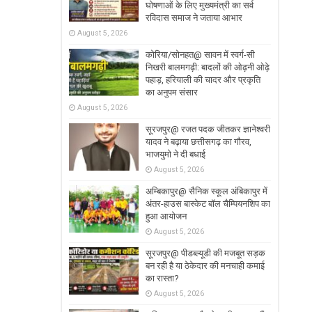
घोषणाओं के लिए मुख्यमंत्री का सर्व
रविदास समाज ने जताया आभार
August 5, 2026
कोरिया/सोनहत@ सावन में स्वर्ग-सी
निखरी बालमगढ़ी: बादलों की ओढ़नी ओढ़े
पहाड़, हरियाली की चादर और प्रकृति
का अनुपम संसार
August 5, 2026
सूरजपुर@ रजत पदक जीतकर ज्ञानेश्वरी
यादव ने बढ़ाया छत्तीसगढ़ का गौरव,
भाजयुमो ने दी बधाई
August 5, 2026
अम्बिकापुर@ सैनिक स्कूल अंबिकापुर में
अंतर-हाउस बास्केट बॉल चैम्पियनशिप का
हुआ आयोजन
August 5, 2026
सूरजपुर@ पीडब्ल्यूडी की मजबूत सड़क
बन रही है या ठेकेदार की मनचाही कमाई
का रास्ता?
August 5, 2026