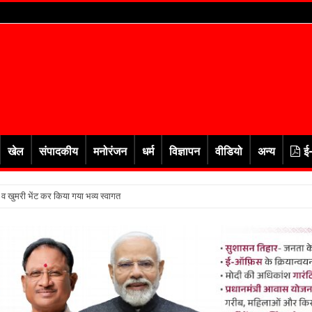
खेल
संपादकीय
मनोरंजन
धर्म
विज्ञापन
वीडियो
अन्य
ई
र व खुमरी भेंट कर किया गया भव्य स्वागत